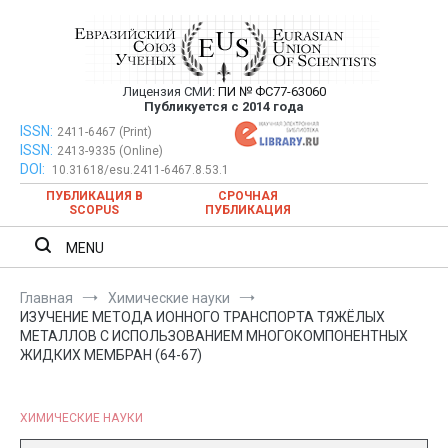
Перейти
к
содержимому
Лицензия СМИ:
ПИ № ФС77-63060
Евразийский Союз Ученых —
Публикуется с 2014 года
публикация научных статей в
ISSN:
Евразийский Союз Ученых — публикация научных статей в
2411-6467 (Print)
ISSN:
2413-9335 (Online)
ежемесячном научном журнале
ежемесячном научном журнале
DOI:
10.31618/esu.2411-6467.8.53.1
ПУБЛИКАЦИЯ В
СРОЧНАЯ
SCOPUS
ПУБЛИКАЦИЯ
MENU
Главная
Химические науки
ИЗУЧЕНИЕ МЕТОДА ИОННОГО ТРАНСПОРТА ТЯЖЁЛЫХ
МЕТАЛЛОВ С ИСПОЛЬЗОВАНИЕМ МНОГОКОМПОНЕНТНЫХ
ЖИДКИХ МЕМБРАН (64-67)
ХИМИЧЕСКИЕ НАУКИ