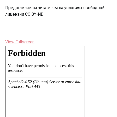
Представляется читателям на условиях свободной
лицензии CC BY-ND
View Fullscreen
Перейти
к
содержимому
PDF