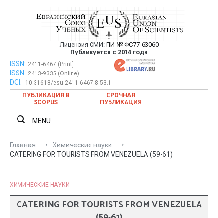
Перейти
к
содержимому
Лицензия СМИ:
ПИ № ФС77-63060
Евразийский Союз Ученых —
Публикуется с 2014 года
публикация научных статей в
ISSN:
Евразийский Союз Ученых — публикация научных статей в
2411-6467 (Print)
ISSN:
2413-9335 (Online)
ежемесячном научном журнале
ежемесячном научном журнале
DOI:
10.31618/esu.2411-6467.8.53.1
ПУБЛИКАЦИЯ В
СРОЧНАЯ
SCOPUS
ПУБЛИКАЦИЯ
MENU
Главная
Химические науки
CATERING FOR TOURISTS FROM VENEZUELA (59-61)
ХИМИЧЕСКИЕ НАУКИ
CATERING FOR TOURISTS FROM VENEZUELA
(59-61)