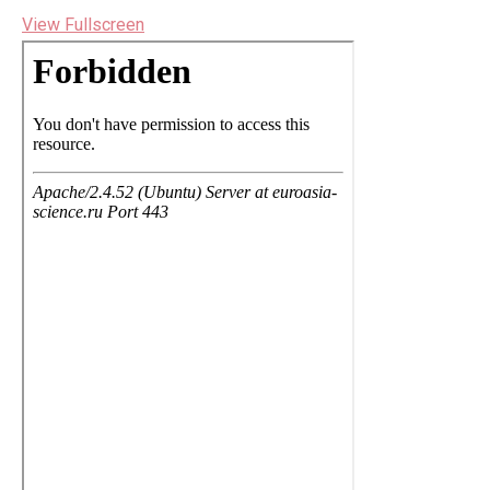
View Fullscreen
Перейти
к
содержимому
PDF