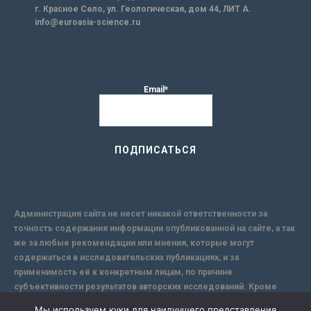
г. Красное Село, ул. Геологическая, дом 44, ЛИТ А.
info@euroasia-science.ru
Email*
Администрация сайта не несет никакой ответственности за
точность содержания информации опубликованной на сайте, а так
же за любые рекомендации или мнения, которые могут
содержаться в исследовательских публикациях, и за
применимость её к конкретным лицам, по причине
субъективности результатов авторских исследований. Кроме
того, поскольку интернет не обеспечивает в полной мере
Мы используем куки для наилучшего представления