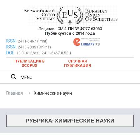
Перейти
к
содержимому
Лицензия СМИ:
ПИ № ФС77-63060
Евразийский Союз Ученых —
Публикуется с 2014 года
публикация научных статей в
ISSN:
Евразийский Союз Ученых — публикация научных статей в
2411-6467 (Print)
ISSN:
2413-9335 (Online)
ежемесячном научном журнале
ежемесячном научном журнале
DOI:
10.31618/esu.2411-6467.8.53.1
ПУБЛИКАЦИЯ В
СРОЧНАЯ
SCOPUS
ПУБЛИКАЦИЯ
MENU
Главная
Химические науки
РУБРИКА:
ХИМИЧЕСКИЕ НАУКИ