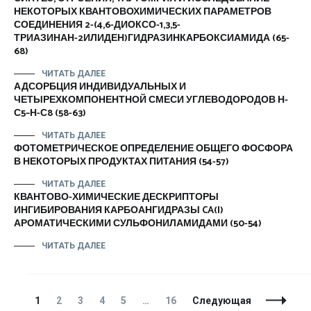
НЕКОТОРЫХ КВАНТОВОХИМИЧЕСКИХ ПАРАМЕТРОВ
СОЕДИНЕНИЯ 2-(4,6-ДИОКСО-1,3,5-
ТРИАЗИНАН-2ИЛИДЕН)ГИДРАЗИНКАРБОКСИАМИДА (65-
68)
ЧИТАТЬ ДАЛЕЕ
АДСОРБЦИЯ ИНДИВИДУАЛЬНЫХ И
ЧЕТЫРЕХКОМПОНЕНТНОЙ СМЕСИ УГЛЕВОДОРОДОВ Н-
С5–Н-С8 (58-63)
ЧИТАТЬ ДАЛЕЕ
ФОТОМЕТРИЧЕСКОЕ ОПРЕДЕЛЕНИЕ ОБЩЕГО ФОСФОРА
В НЕКОТОРЫХ ПРОДУКТАХ ПИТАНИЯ (54-57)
ЧИТАТЬ ДАЛЕЕ
КВАНТОВО-ХИМИЧЕСКИЕ ДЕСКРИПТОРЫ
ИНГИБИРОВАНИЯ КАРБОАНГИДРАЗЫ CA(I)
АРОМАТИЧЕСКИМИ СУЛЬФОНИЛАМИДАМИ (50-54)
ЧИТАТЬ ДАЛЕЕ
Навигация
Страница
Страница
Страница
Страница
Страница
Страница
1
2
3
4
5
…
16
Следующая