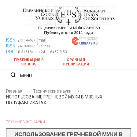
Перейти
к
содержимому
Лицензия СМИ:
ПИ № ФС77-63060
Евразийский Союз Ученых —
Публикуется с 2014 года
публикация научных статей в
ISSN:
Евразийский Союз Ученых — публикация научных статей в
2411-6467 (Print)
ISSN:
2413-9335 (Online)
ежемесячном научном журнале
ежемесячном научном журнале
DOI:
10.31618/esu.2411-6467.8.53.1
ПУБЛИКАЦИЯ В
СРОЧНАЯ
SCOPUS
ПУБЛИКАЦИЯ
MENU
Главная
Технические науки
ИСПОЛЬЗОВАНИЕ ГРЕЧНЕВОЙ МУКИ В МЯСНЫХ
ПОЛУФАБРИКАТАХ
ТЕХНИЧЕСКИЕ НАУКИ
ИСПОЛЬЗОВАНИЕ ГРЕЧНЕВОЙ МУКИ В