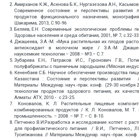
Амирханов К.Ж., Асенова Б.К., Нургазезова А.Н., Касымов 
Современное состояние и перспективы развития п
продуктов функционального назначения, монографи
Шакарима, 2013, С.90-96
Беляев, Е.Н. Современные экологические проблемы пит
Здоровье населения и среда обитания, 2001, № 7, с.32-33
Джашеева, З.А.-М. «Мука растительная их плодов раст
антиоксидант в молочном жире / З.А.-М. Джаше
наукоемкие технологии.– 2008.– №3.– С.7.
Зубарева Е.Н., Патраков И.С., Гуронович Г.В., Пот
полуфабрикаты с пшеничным зародышем.//Мясная индустри
Кененбаев С.Б. Научное обеспечение производства пищ
Казахстана : Состояние и перспективы развития 
Материалы Междунар. науч.-прак. конф. (29-30 ноября 
технологии продуктов здорового питания, их качест
Алматы: АТУ, 2010.- с.23-25.
Коновалов, К. Л. Растительные пищевые композит
комбинированных продуктов / К. Л. Коновалов, М. Т.
промышленность. – 2008. – № 7. – С. 8-10.
Петченко В.И.Разработка и исследование котлет с рас
для профилактического питания / В.И., Петченко., Л.
Тусипжанова. // Материалы Междунар. науч.-прак. конф.