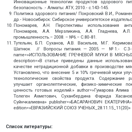
Инновационные технологии продуктов здорового пит
безопасность .- Алматы: АТУ, 2010.- с.143-145.
Политика здорового питания/ Покровский В.И., Романенк
др.- Новосибирск: Сибирское университетское издательст
Пономарев, А.Н. Перспективы использования ант
Пономарев, А.А. Мерзликина, А.А. Гладнева, А.Л
промышленность.– 2008. – №6.– С.80-81.
Тутельян, Б.П. Суханов, А.В. Васильев, М.Г. Керимова
Шатнюк // Вопросы питания. — 2005. — №1.- С.3-9.
name=»ИСПОЛЬЗОВАНИЕ ГРЕЧНЕВОЙ МУКИ В МЯСНЫ
description=»В статье приведены данные использова
качестве нетрадиционной добавки в производстве мя
Установлено, что внесение 5 и 10% гречневой муки ул
технологические свойства продукта. Содержание р
улучшает органолептические, физико-химические п
ценность готовых изделий.» author=»Гумарова Алима 
Толеген Ахметович, Суханбердина Фарида Хасанов
Суйнчкалиевна» publisher=»БАСАРАНОВИЧ ЕКАТЕРИНА» 
edition=»ЕВРАЗИЙСКИЙ СОЮЗ УЧЕНЫХ_28.11.15_11(20)» e
Список литературы: