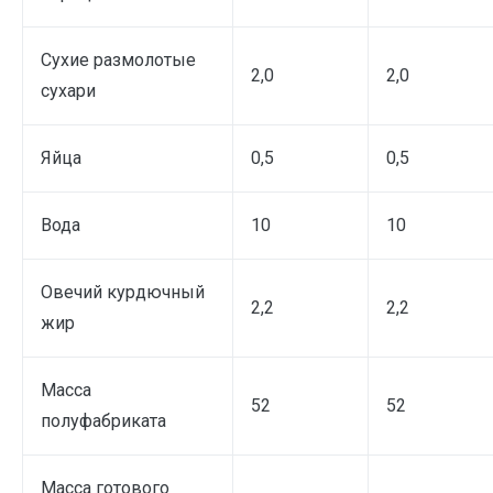
Сухие размолотые
2,0
2,0
сухари
Яйца
0,5
0,5
Вода
10
10
Овечий курдючный
2,2
2,2
жир
Масса
52
52
полуфабриката
Масса готового