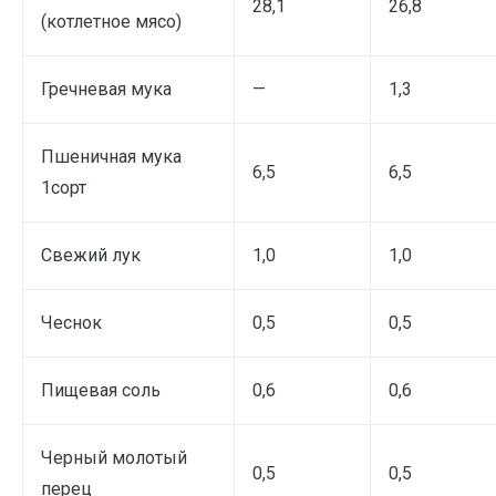
28,1
26,8
(котлетное мясо)
Гречневая мука
—
1,3
Пшеничная мука
6,5
6,5
1сорт
Свежий лук
1,0
1,0
Чеснок
0,5
0,5
Пищевая соль
0,6
0,6
Черный молотый
0,5
0,5
перец