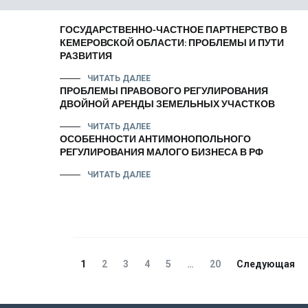
ГОСУДАРСТВЕННО-ЧАСТНОЕ ПАРТНЕРСТВО В
КЕМЕРОВСКОЙ ОБЛАСТИ: ПРОБЛЕМЫ И ПУТИ
РАЗВИТИЯ
ЧИТАТЬ ДАЛЕЕ
ПРОБЛЕМЫ ПРАВОВОГО РЕГУЛИРОВАНИЯ
ДВОЙНОЙ АРЕНДЫ ЗЕМЕЛЬНЫХ УЧАСТКОВ
ЧИТАТЬ ДАЛЕЕ
ОСОБЕННОСТИ АНТИМОНОПОЛЬНОГО
РЕГУЛИРОВАНИЯ МАЛОГО БИЗНЕСА В РФ
ЧИТАТЬ ДАЛЕЕ
Навигация
Страница
Страница
Страница
Страница
Страница
Страница
1
2
3
4
5
…
20
Следующая
по
записям