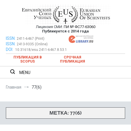
Перейти
к
содержимому
Лицензия СМИ:
ПИ № ФС77-63060
Евразийский Союз Ученых —
Публикуется с 2014 года
публикация научных статей в
ISSN:
Евразийский Союз Ученых — публикация научных статей в
2411-6467 (Print)
ISSN:
2413-9335 (Online)
ежемесячном научном журнале
ежемесячном научном журнале
DOI:
10.31618/esu.2411-6467.8.53.1
ПУБЛИКАЦИЯ В
СРОЧНАЯ
SCOPUS
ПУБЛИКАЦИЯ
MENU
Главная
77(6)
МЕТКА:
77(6)