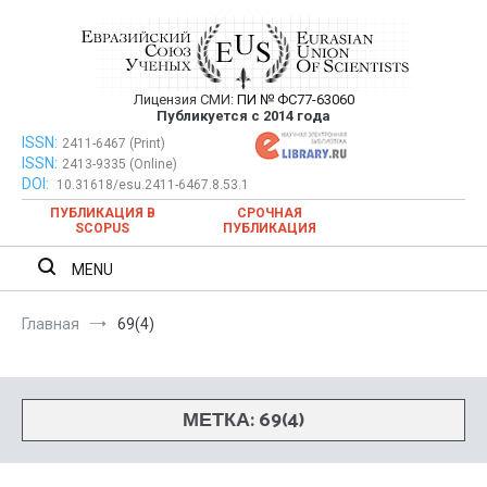
Перейти
к
содержимому
Лицензия СМИ:
ПИ № ФС77-63060
Евразийский Союз Ученых —
Публикуется с 2014 года
публикация научных статей в
ISSN:
Евразийский Союз Ученых — публикация научных статей в
2411-6467 (Print)
ISSN:
2413-9335 (Online)
ежемесячном научном журнале
ежемесячном научном журнале
DOI:
10.31618/esu.2411-6467.8.53.1
ПУБЛИКАЦИЯ В
СРОЧНАЯ
SCOPUS
ПУБЛИКАЦИЯ
MENU
Главная
69(4)
МЕТКА:
69(4)