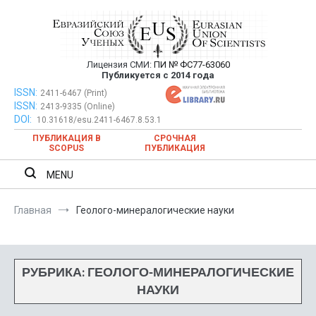
Перейти
к
содержимому
Лицензия СМИ:
ПИ № ФС77-63060
Евразийский Союз Ученых —
Публикуется с 2014 года
публикация научных статей в
ISSN:
Евразийский Союз Ученых — публикация научных статей в
2411-6467 (Print)
ISSN:
2413-9335 (Online)
ежемесячном научном журнале
ежемесячном научном журнале
DOI:
10.31618/esu.2411-6467.8.53.1
ПУБЛИКАЦИЯ В
СРОЧНАЯ
SCOPUS
ПУБЛИКАЦИЯ
MENU
Главная
Геолого-минералогические науки
РУБРИКА:
ГЕОЛОГО-МИНЕРАЛОГИЧЕСКИЕ
НАУКИ