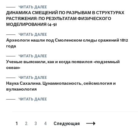
ЧИТАТЬ ДАЛЕЕ
ДИНАМИКА СМЕЩЕНИЙ ПО РАЗРЫВАМ В СТРУКТУРАХ
РАСТЯЖЕНИЯ: ПО РЕЗУЛЬТАТАМ ФИЗИЧЕСКОГО
МОДЕЛИРОВАНИЯ (4-9)
ЧИТАТЬ ДАЛЕЕ
Археологи нашли под Смоленском следы сражений 1812
года
ЧИТАТЬ ДАЛЕЕ
Ученые выяснили, как и когда появился «подземный
океан»
ЧИТАТЬ ДАЛЕЕ
Наука Сахалина. Цунамиопасность, сейсмология и
вулканология
ЧИТАТЬ ДАЛЕЕ
Навигация
Страница
Страница
Страница
Страница
1
2
3
4
Следующая
по
записям