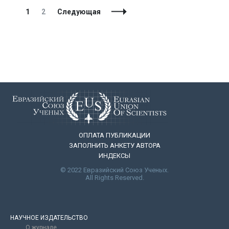
Навигация
Страница
Страница
1
2
Следующая
по
записям
ОПЛАТА ПУБЛИКАЦИИ
ЗАПОЛНИТЬ АНКЕТУ АВТОРА
ИНДЕКСЫ
© 2022 Евразийский Союз Ученых.
All Rights Reserved.
НАУЧНОЕ ИЗДАТЕЛЬСТВО
О журнале