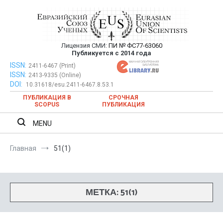
Перейти
к
содержимому
Лицензия СМИ:
ПИ № ФС77-63060
Евразийский Союз Ученых —
Публикуется с 2014 года
публикация научных статей в
ISSN:
Евразийский Союз Ученых — публикация научных статей в
2411-6467 (Print)
ISSN:
2413-9335 (Online)
ежемесячном научном журнале
ежемесячном научном журнале
DOI:
10.31618/esu.2411-6467.8.53.1
ПУБЛИКАЦИЯ В
СРОЧНАЯ
SCOPUS
ПУБЛИКАЦИЯ
MENU
Главная
51(1)
МЕТКА:
51(1)