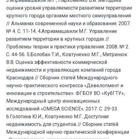
3.Априамашвили М.Г., Пархоменко В.А. Методика
оценки уровня управляемости развитием территории
крупного города органами местного самоуправления
// Альманах современной науки и образования. 2007.
№ 4. С. 11-14. 4.Априамашвили М.Г. Управление
развитием территории в крупных городах //
Проблемы теории и практики управления. 2008. № 2.
С. 44-56. 5.Болобан Т.И., Ковтуненко М.Г., Митринюк
В.В. Оценка эффективности коммерческой
недвижимости и управляющих компаний города
Краснодара // Сборник статей Международного
научно-практического конгресса «Девелопмент и
инновации в строительстве». ФГБОУ ВО «КубГТУ»;
Международный центр инновационных
исследований «OMEGA SCIENCE». 2017. С. 29-33.
6.Голотина Ю.И., Ковтуненко М.Г. Доступная
недвижимость для студентов // Сборник статей
Международной научно-практической конференции