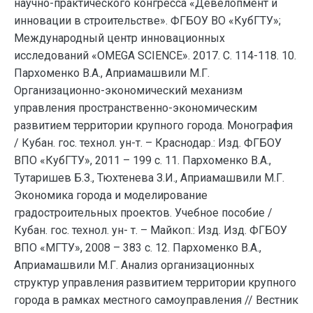
научно-практического конгресса «Девелопмент и
инновации в строительстве». ФГБОУ ВО «КубГТУ»;
Международный центр инновационных
исследований «OMEGA SCIENCE». 2017. С. 114-118. 10.
Пархоменко В.А., Априамашвили М.Г.
Организационно-экономический механизм
управления пространственно-экономическим
развитием территории крупного города. Монография
/ Кубан. гос. технол. ун-т. – Краснодар.: Изд. ФГБОУ
ВПО «КубГТУ», 2011 – 199 с. 11. Пархоменко В.А.,
Тутаришев Б.З., Тюхтенева З.И., Априамашвили М.Г.
Экономика города и моделирование
градостроительных проектов. Учебное пособие /
Кубан. гос. технол. ун- т. – Майкоп.: Изд. Изд. ФГБОУ
ВПО «МГТУ», 2008 – 383 с. 12. Пархоменко В.А.,
Априамашвили М.Г. Анализ организационных
структур управления развитием территории крупного
города в рамках местного самоуправления // Вестник