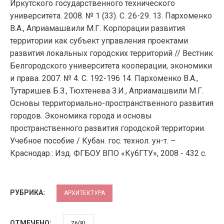
Иркутского государственного технического
университета. 2008. № 1 (33). С. 26-29. 13. Пархоменко
В.А., Априамашвили М.Г. Корпорации развития
территории как субъект управления проектами
развития локальных городских территорий // Вестник
Белгородского университета кооперации, экономики
и права. 2007. № 4. С. 192-196 14. Пархоменко В.А.,
Тутаришев Б.З., Тюхтенева З.И., Априамашвили М.Г.
Основы территориально-пространственного развития
городов. Экономика города и основы
пространственного развития городской территории.
Учебное пособие / Кубан. гос. технол. ун-т. –
Краснодар.: Изд. ФГБОУ ВПО «КубГТУ», 2008 - 432 с.
РУБРИКА:
АРХИТЕКТУРА
ОТМЕЧЕНО:
76(8)