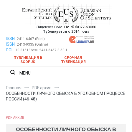
Перейти
к
содержимому
Лицензия СМИ:
ПИ № ФС77-63060
Евразийский Союз Ученых —
Публикуется с 2014 года
публикация научных статей в
ISSN:
Евразийский Союз Ученых — публикация научных статей в
2411-6467 (Print)
ISSN:
2413-9335 (Online)
ежемесячном научном журнале
ежемесячном научном журнале
DOI:
10.31618/esu.2411-6467.8.53.1
ПУБЛИКАЦИЯ В
СРОЧНАЯ
SCOPUS
ПУБЛИКАЦИЯ
MENU
Главная
PDF архив
ОСОБЕННОСТИ ЛИЧНОГО ОБЫСКА В УГОЛОВНОМ ПРОЦЕССЕ
РОССИИ (46-48)
PDF АРХИВ
ОСОБЕННОСТИ ЛИЧНОГО ОБЫСКА В