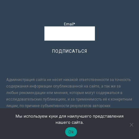
Email*
Администрация сайта не несет никакой ответственности за точность
содержания информации опубликованной на сайте, а так же за
любые рекомендации или мнения, которые могут содержаться в
исследовательских публикациях, и за применимость её к конкретным
лицам, по причине субъективности результатов авторских
исследований. Кроме того, поскольку интернет не обеспечивает в
Мы используем куки для наилучшего представления
полной мере надежной защиты информации, Сайт не несет
нашего сайта.
ответственности за информацию, присылаемую через интернет.
Ok
-->