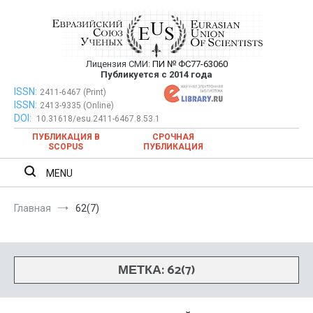
Перейти
к
содержимому
Лицензия СМИ:
ПИ № ФС77-63060
Евразийский Союз Ученых —
Публикуется с 2014 года
публикация научных статей в
ISSN:
Евразийский Союз Ученых — публикация научных статей в
2411-6467 (Print)
ISSN:
2413-9335 (Online)
ежемесячном научном журнале
ежемесячном научном журнале
DOI:
10.31618/esu.2411-6467.8.53.1
ПУБЛИКАЦИЯ В
СРОЧНАЯ
SCOPUS
ПУБЛИКАЦИЯ
MENU
Главная
62(7)
МЕТКА:
62(7)