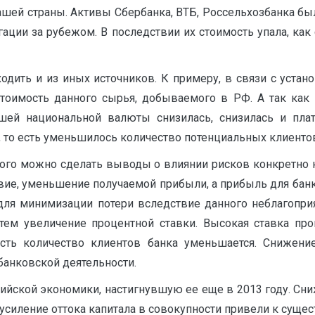
шей страны. Активы Сбербанка, ВТБ, Россельхозбанка был
ации за рубежом. В последствии их стоимость упала, как
дить и из иных источников. К примеру, в связи с уста
стоимость данного сырья, добываемого в РФ. А так ка
шей национальной валюты снизилась, снизилась и плат
, то есть уменьшилось количество потенциальных клиенто
ного можно сделать выводы о влиянии рисков конкретно 
твие, уменьшение получаемой прибыли, а прибыль для бан
 для минимизации потери вследствие данного неблагопри
тем увеличение процентной ставки. Высокая ставка про
есть количество клиентов банка уменьшается. Снижени
анковской деятельности.
йской экономики, настигнувшую ее еще в 2013 году. Сниж
усиление оттока капитала в совокупности привели к суще