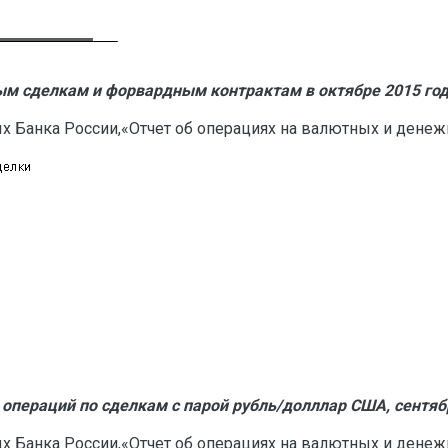
ым
сделкам
и
форвардным
контрактам
в
октябре
2015
го
ых Банка России,«Отчет об операциях на валютных и денеж
операций
по
сделкам
с
парой
рубль
/
долллар
США
,
сентяб
ых Банка России,«Отчет об операциях на валютных и денеж