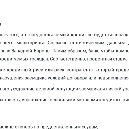
.
сть того, что предоставляемый кредит не будет возвращё
ующего мониторинга. Согласно статистическим данным,
нах Западной Европы. Таким образом, банк, чтобы компе
редитуемых граждан. Соответственно, процентная ставка 
е кредитный риск или риск контрагента, который предст
к нарушения заемщика условий договора или невыполнения
 это ухудшение деловой репутации заемщика и низкий ур
зательств, управление основными методами кредитого рис
можных потерь по предоставленным ссудам,