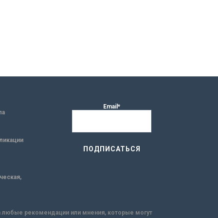
Email*
ла
ликации
ическая,
за любые рекомендации или мнения, которые могут