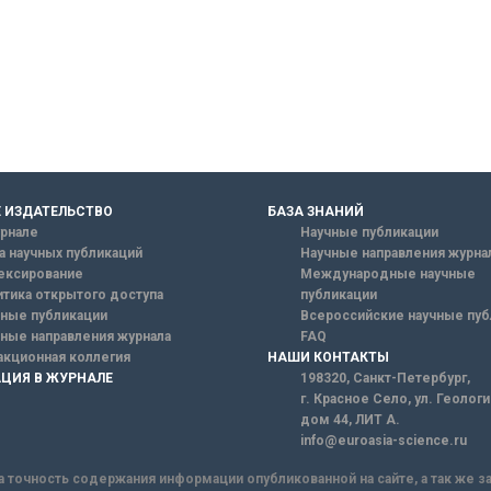
 ИЗДАТЕЛЬСТВО
БАЗА ЗНАНИЙ
рнале
Научные публикации
а научных публикаций
Научные направления журна
ексирование
Международные научные
тика открытого доступа
публикации
ные публикации
Всероссийские научные пуб
ные направления журнала
FAQ
кционная коллегия
НАШИ КОНТАКТЫ
ЦИЯ В ЖУРНАЛЕ
198320, Санкт-Петербург,
г. Красное Село, ул. Геолог
дом 44, ЛИТ А.
info@euroasia-science.ru
а точность содержания информации опубликованной на сайте, а так же 