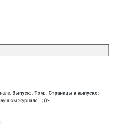
нале,
Выпуск:
,
Том:
,
Страницы в выпуске:
-
ном журнале. . ; ():-.
: