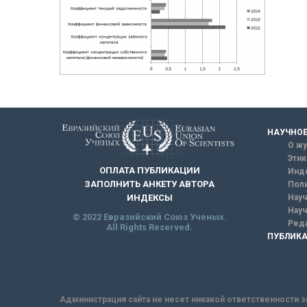
НАУЧНОЕ
О жу
Этик
ОПЛАТА ПУБЛИКАЦИИ
Инд
ЗАПОЛНИТЬ АНКЕТУ АВТОРА
Поли
Науч
ИНДЕКСЫ
Науч
© 2022 Евразийский Союз Ученых.
Реда
All Rights Reserved.
ПУБЛИКА
Администрация сайта не несет никакой ответственности з