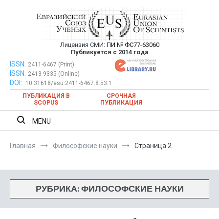
Перейти
к
содержимому
Лицензия СМИ:
ПИ № ФС77-63060
Евразийский Союз Ученых —
Публикуется с 2014 года
публикация научных статей в
ISSN:
Евразийский Союз Ученых — публикация научных статей в
2411-6467 (Print)
ISSN:
2413-9335 (Online)
ежемесячном научном журнале
ежемесячном научном журнале
DOI:
10.31618/esu.2411-6467.8.53.1
ПУБЛИКАЦИЯ В
СРОЧНАЯ
SCOPUS
ПУБЛИКАЦИЯ
MENU
Главная
Философские науки
Страница 2
РУБРИКА:
ФИЛОСОФСКИЕ НАУКИ