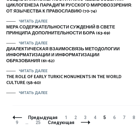
ЦИКЛОГЕНЕЗА ПАРАДИГМ РУССКОГО МИРОВОЗЗРЕНИЯ:
ОТ ЯЗЫЧЕСТВА К ПРАВОСЛАВИЮ (70-74)
ЧИТАТЬ ДАЛЕЕ
МЕРА СОДЕРЖАТЕЛЬНОСТИ СУЖДЕНИЙ В СВЕТЕ
ПРИНЦИПА ДОПОЛНИТЕЛЬНОСТИ БОРА (63-69)
ЧИТАТЬ ДАЛЕЕ
ДИАЛЕКТИЧЕСКАЯ ВЗАИМОСВЯЗЬ МЕТОДОЛОГИИ
ИНФОРМАТИЗАЦИИ И ИНФОРМАТИЗАЦИИ
ОБРАЗОВАНИЯ (61-62)
ЧИТАТЬ ДАЛЕЕ
THE ROLE OF EARLY TURKIC MONUMENTS IN THE WORLD
CULTURE (58-60)
ЧИТАТЬ ДАЛЕЕ
Навигация
Страница
Страница
Страница
Страница
Страница
Страница
Страни
Ст
Предыдущая
1
2
3
4
5
6
7
8
по
Страница
Страница
9
…
25
Следующая
записям