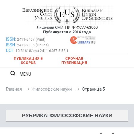
Перейти
к
содержимому
Лицензия СМИ:
ПИ № ФС77-63060
Евразийский Союз Ученых —
Публикуется с 2014 года
публикация научных статей в
ISSN:
Евразийский Союз Ученых — публикация научных статей в
2411-6467 (Print)
ISSN:
2413-9335 (Online)
ежемесячном научном журнале
ежемесячном научном журнале
DOI:
10.31618/esu.2411-6467.8.53.1
ПУБЛИКАЦИЯ В
СРОЧНАЯ
SCOPUS
ПУБЛИКАЦИЯ
MENU
Главная
Философские науки
Страница 5
РУБРИКА:
ФИЛОСОФСКИЕ НАУКИ