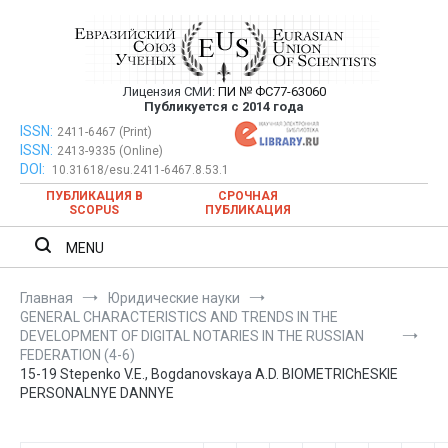
Перейти
к
содержимому
Лицензия СМИ:
ПИ № ФС77-63060
Евразийский Союз Ученых —
Публикуется с 2014 года
публикация научных статей в
ISSN:
Евразийский Союз Ученых — публикация научных статей в
2411-6467 (Print)
ISSN:
2413-9335 (Online)
ежемесячном научном журнале
ежемесячном научном журнале
DOI:
10.31618/esu.2411-6467.8.53.1
ПУБЛИКАЦИЯ В
СРОЧНАЯ
SCOPUS
ПУБЛИКАЦИЯ
MENU
Главная
Юридические науки
GENERAL CHARACTERISTICS AND TRENDS IN THE
DEVELOPMENT OF DIGITAL NOTARIES IN THE RUSSIAN
FEDERATION (4-6)
15-19 Stepenko V.E., Bogdanovskaya A.D. BIOMETRIChESKIE
PERSONALNYE DANNYE