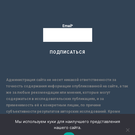
Email*
Администрация сайта не несет никакой ответственности за
точность содержания информации опубликованной на сайте, а так
же за любые рекомендации или мнения, которые могут
содержаться в исследовательских публикациях, и за
применимость её к конкретным лицам, по причине
субъективности результатов авторских исследований. Кроме
того, поскольку интернет не обеспечивает в полной мере
Мы используем куки для наилучшего представления
надежной защиты информации, Сайт не несет ответственности за
нашего сайта.
информацию, присылаемую через интернет.