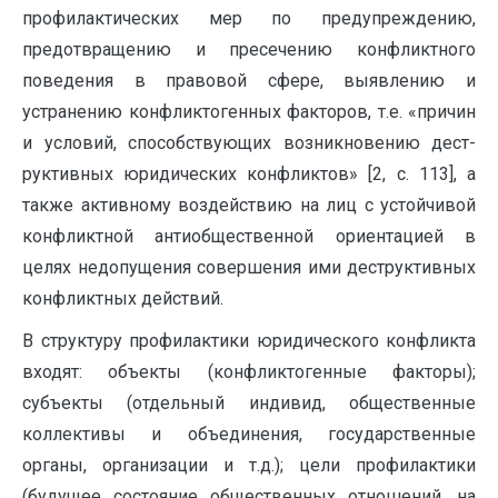
профилактических мер по предупреждению,
предотвраще­нию и пресечению конфликтного
поведения в правовой сфере, выявлению и
устранению конфликтогенных факторов, т.е. «причин
и ус­ловий, способствующих возникновению дест­
руктивных юридических конфликтов» [2, с. 113], а
так­же активному воздействию на лиц с устой­чивой
конфликтной антиобщественной ориентацией в
целях недо­пущения совершения ими деструктивных
кон­фликтных действий.
В структуру профилактики юридического конфликта
входят: объекты (конфликтогенные факторы);
субъекты (отдельный индивид, общественные
коллективы и объединения, государственные
органы, организации и т.д.); цели профилактики
(будущее состояние общественных отношений, на