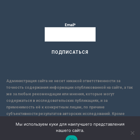
Email*
Администрация сайта не несет никакой ответственности за
точность содержания информации опубликованной на сайте, а так
же за любые рекомендации или мнения, которые могут
содержаться в исследовательских публикациях, и за
применимость её к конкретным лицам, по причине
субъективности результатов авторских исследований. Кроме
того, поскольку интернет не обеспечивает в полной мере
Мы используем куки для наилучшего представления
надежной защиты информации, Сайт не несет ответственности за
нашего сайта.
информацию, присылаемую через интернет.
Ok