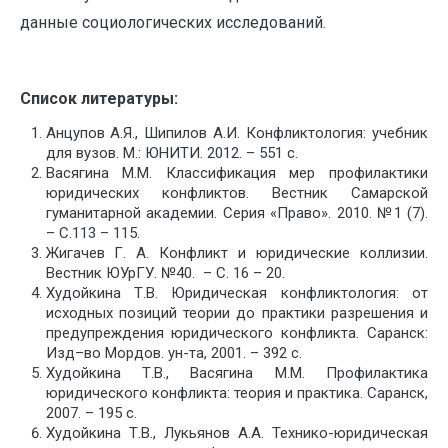
данные социологических исследований.
Список литературы:
Анцупов А.Я., Шипилов А.И. Конфликтология: учебник
для вузов. М.: ЮНИТИ. 2012. – 551 с.
Васягина М.М. Классификация мер профилактики
юридических конфликтов. Вестник Самарской
гуманитарной академии. Серия «Право». 2010. №1 (7).
– С.113 – 115.
Жигачев Г. А. Конфликт и юридические коллизии.
Вестник ЮУрГУ. №40. – С. 16 – 20.
Худойкина Т.В. Юридическая конфликтология: от
исходных позиций теории до практики разрешения и
предупреждения юридического конфликта. Саранск:
Изд–во Мордов. ун-та, 2001. – 392 с.
Худойкина Т.В., Васягина М.М. Профилактика
юридического конфликта: теория и практика. Саранск,
2007. – 195 с.
Худойкина Т.В., Лукьянов А.А. Технико-юридическая