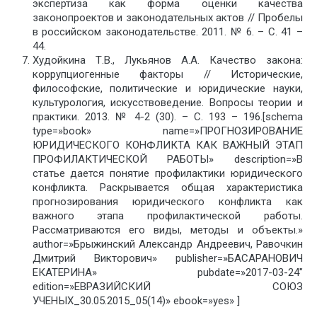
экспертиза как форма оценки качества
законопроектов и законодательных актов // Пробелы
в российском законодательстве. 2011. № 6. – С. 41 –
44.
Худойкина Т.В., Лукьянов А.А. Качество закона:
коррупциогенные факторы // Исторические,
философские, политические и юридические науки,
культурология, искусствоведение. Вопросы теории и
практики. 2013. № 4-2 (30). – С. 193 – 196.[schema
type=»book» name=»ПРОГНОЗИРОВАНИЕ
ЮРИДИЧЕСКОГО КОНФЛИКТА КАК ВАЖНЫЙ ЭТАП
ПРОФИЛАКТИЧЕСКОЙ РАБОТЫ» description=»В
статье дается понятие профилактики юридического
конфликта. Раскрывается общая характеристика
прогнозирования юридического конфликта как
важного этапа профилактической работы.
Рассматриваются его виды, методы и объекты.»
author=»Брыжинский Александр Андреевич, Равочкин
Дмитрий Викторович» publisher=»БАСАРАНОВИЧ
ЕКАТЕРИНА» pubdate=»2017-03-24″
edition=»ЕВРАЗИЙСКИЙ СОЮЗ
УЧЕНЫХ_30.05.2015_05(14)» ebook=»yes» ]