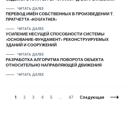
ЧИТАТЬ ДАЛЕЕ
ПЕРЕВОД ИМЁН СОБСТВЕННЫХ В ПРОИЗВЕДЕНИИ Т.
ПРАТЧЕТТА «HOGFATHER»
ЧИТАТЬ ДАЛЕЕ
УСИЛЕНИЕ НЕСУЩЕЙ СПОСОБНОСТИ СИСТЕМЫ
«ОСНОВАНИЕ-ФУНДАМЕНТ» РЕКОНСТРУИРУЕМЫХ
ЗДАНИЙ И СООРУЖЕНИЙ
ЧИТАТЬ ДАЛЕЕ
РАЗРАБОТКА АЛГОРИТМА ПОВОРОТА ОБЪЕКТА
ОТНОСИТЕЛЬНО НАПРАВЛЯЮЩЕЙ ДВИЖЕНИЯ
ЧИТАТЬ ДАЛЕЕ
Навигация
Страница
Страница
Страница
Страница
Страница
Страница
1
2
3
4
5
…
47
Следующая
по
записям