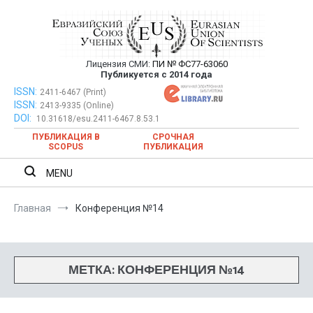
Перейти
к
содержимому
Лицензия СМИ:
ПИ № ФС77-63060
Евразийский Союз Ученых —
Публикуется с 2014 года
публикация научных статей в
ISSN:
Евразийский Союз Ученых — публикация научных статей в
2411-6467 (Print)
ISSN:
2413-9335 (Online)
ежемесячном научном журнале
ежемесячном научном журнале
DOI:
10.31618/esu.2411-6467.8.53.1
ПУБЛИКАЦИЯ В
СРОЧНАЯ
SCOPUS
ПУБЛИКАЦИЯ
MENU
Главная
Конференция №14
МЕТКА:
КОНФЕРЕНЦИЯ №14