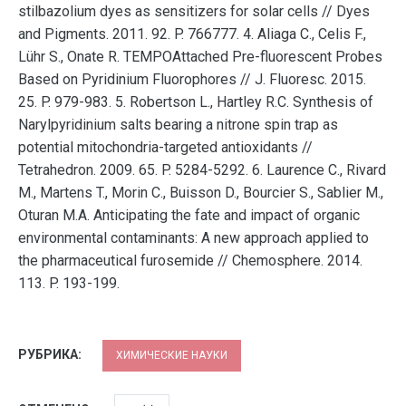
stilbazolium dyes as sensitizers for solar cells // Dyes
and Pigments. 2011. 92. P. 766777. 4. Aliaga C., Celis F.,
Lühr S., Onate R. TEMPOAttached Pre-fluorescent Probes
Based on Pyridinium Fluorophores // J. Fluoresc. 2015.
25. P. 979-983. 5. Robertson L., Hartley R.C. Synthesis of
Narylpyridinium salts bearing a nitrone spin trap as
potential mitochondria-targeted antioxidants //
Tetrahedron. 2009. 65. P. 5284-5292. 6. Laurence C., Rivard
M., Martens T., Morin C., Buisson D., Bourcier S., Sablier M.,
Oturan M.A. Anticipating the fate and impact of organic
environmental contaminants: A new approach applied to
the pharmaceutical furosemide // Chemosphere. 2014.
113. P. 193-199.
РУБРИКА:
ХИМИЧЕСКИЕ НАУКИ