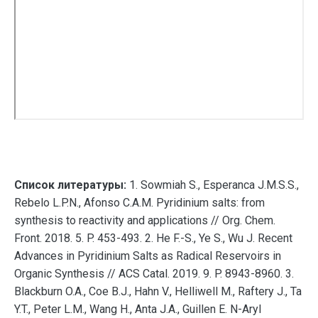
Список литературы:
1. Sowmiah S., Esperanca J.M.S.S.,
Rebelo L.P.N., Afonso C.A.M. Pyridinium salts: from
synthesis to reactivity and applications // Org. Chem.
Front. 2018. 5. P. 453-493. 2. He F.-S., Ye S., Wu J. Recent
Advances in Pyridinium Salts as Radical Reservoirs in
Organic Synthesis // ACS Catal. 2019. 9. P. 8943-8960. 3.
Blackburn O.A., Coe B.J., Hahn V., Helliwell M., Raftery J., Ta
Y.T., Peter L.M., Wang H., Anta J.A., Guillen E. N-Aryl