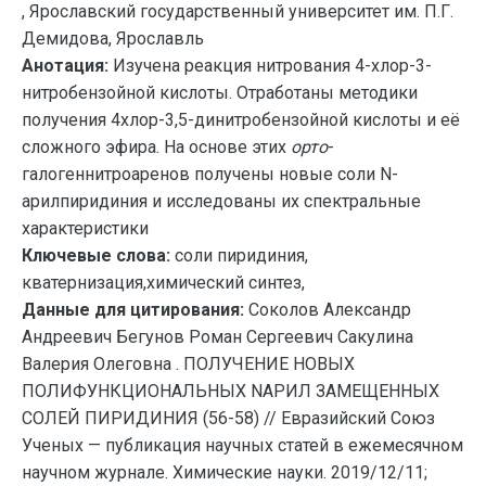
, Ярославский государственный университет им. П.Г.
Демидова, Ярославль
Анотация:
Изучена реакция нитрования 4-хлор-3-
нитробензойной кислоты. Отработаны методики
получения 4хлор-3,5-динитробензойной кислоты и её
сложного эфира. На основе этих
орто
-
галогеннитроаренов получены новые соли N-
арилпиридиния и исследованы их спектральные
характеристики
Ключевые слова:
соли пиридиния,
кватернизация,химический синтез,
Данные для цитирования:
Соколов Александр
Андреевич Бегунов Роман Сергеевич Сакулина
Валерия Олеговна . ПОЛУЧЕНИЕ НОВЫХ
ПОЛИФУНКЦИОНАЛЬНЫХ NАРИЛ ЗАМЕЩЕННЫХ
СОЛЕЙ ПИРИДИНИЯ (56-58) // Евразийский Союз
Ученых — публикация научных статей в ежемесячном
научном журнале. Химические науки. 2019/12/11;