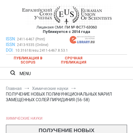
Перейти
к
содержимому
Лицензия СМИ:
ПИ № ФС77-63060
Евразийский Союз Ученых —
Публикуется с 2014 года
публикация научных статей в
ISSN:
Евразийский Союз Ученых — публикация научных статей в
2411-6467 (Print)
ISSN:
2413-9335 (Online)
ежемесячном научном журнале
ежемесячном научном журнале
DOI:
10.31618/esu.2411-6467.8.53.1
ПУБЛИКАЦИЯ В
СРОЧНАЯ
SCOPUS
ПУБЛИКАЦИЯ
MENU
Главная
Химические науки
ПОЛУЧЕНИЕ НОВЫХ ПОЛИФУНКЦИОНАЛЬНЫХ NАРИЛ
ЗАМЕЩЕННЫХ СОЛЕЙ ПИРИДИНИЯ (56-58)
ХИМИЧЕСКИЕ НАУКИ
ПОЛУЧЕНИЕ НОВЫХ