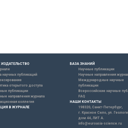
 ИЗДАТЕЛЬСТВО
БАЗА ЗНАНИЙ
рнале
Научные публикации
а научных публикаций
Научные направления журна
ексирование
Международные научные
тика открытого доступа
публикации
ные публикации
Всероссийские научные пуб
ные направления журнала
FAQ
кционная коллегия
НАШИ КОНТАКТЫ
ЦИЯ В ЖУРНАЛЕ
198320, Санкт-Петербург,
г. Красное Село, ул. Геолог
дом 44, ЛИТ А.
info@euroasia-science.ru