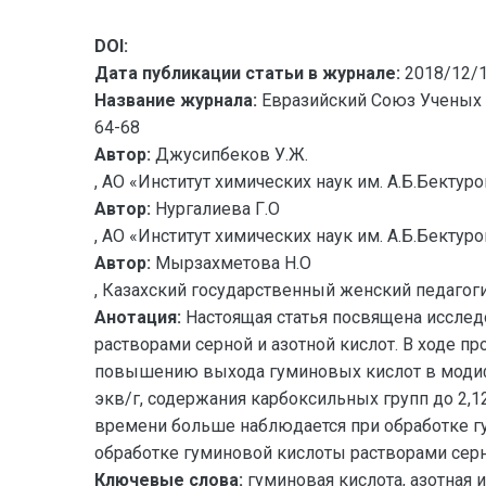
DOI:
Дата публикации статьи в журнале:
2018/12/
Название журнала:
Евразийский Союз Ученых 
64-68
Автор:
Джусипбеков У.Ж.
, АО «Институт химических наук им. А.Б.Бектур
Автор:
Нургалиева Г.О
, АО «Институт химических наук им. А.Б.Бектур
Автор:
Мырзахметова Н.О
, Казахский государственный женский педагог
Анотация:
Настоящая статья посвящена иссле
растворами серной и азотной кислот. В ходе п
повышению выхода гуминовых кислот в модифиц
экв/г, содержания карбоксильных групп до 2,1
времени больше наблюдается при обработке гу
обработке гуминовой кислоты растворами серн
Ключевые слова:
гуминовая кислота, азотная 