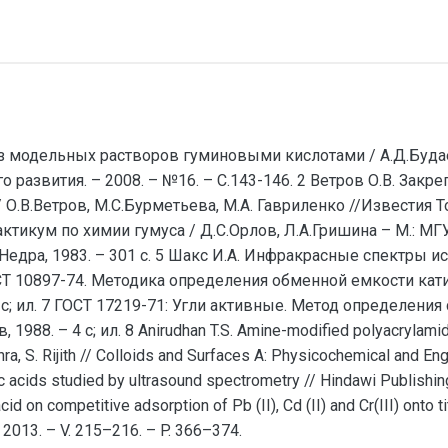
 модельных растворов гуминовыми кислотами / А.Д.Будаева
о развития. – 2008. – №16. – С.143-146. 2 Ветров О.В. Зак
О.В.Ветров, М.С.Бурметьева, М.А. Гавриленко //Известия 
Практикум по химии гумуса / Д.С.Орлов, Л.А.Гришина – М.: МГУ
: Недра, 1983. – 301 с. 5 Шакс И.А. Инфракрасные спектры 
ГОСТ 10897-74. Методика определения обменной емкости кати
5 с; ил. 7 ГОСТ 17219-71: Угли активные. Метод определения
1988. – 4 с; ил. 8 Anirudhan T.S. Amine-modified polyacrylamid
thra, S. Rijith // Colloids and Surfaces A: Physicochemical and En
c acids studied by ultrasound spectrometry // Hindawi Publishin
cid on competitive adsorption of Pb (II), Cd (II) and Cr(III) onto
– 2013. – V. 215–216. – P. 366–374.