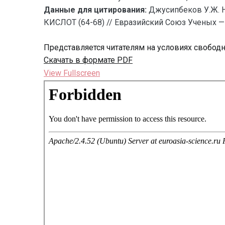
Данные для цитирования:
Джусипбеков У.Ж.
КИСЛОТ (64-68) // Евразийский Союз Ученых — 
Представляется читателям на условиях свобод
Скачать в формате PDF
View Fullscreen
Перейти
к
содержимому
PDF