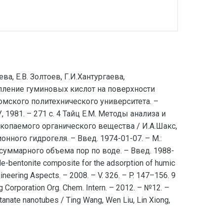
, Е.В. Золтоев, Г.И.Хантургаева,
репление гуминовых кислот на поверхности
Томского политехнического университета. –
, 1981. – 271 с. 4 Тайц Е.М. Методы анализа и
ископаемого органического вещества / И.А.Шакс,
онного гидрогеля. – Введ. 1974-01-07. – М.:
 суммарного объема пор по воде. – Введ. 1988-
e-bentonite composite for the adsorption of humic
gineering Aspects. – 2008. – V. 326. – P. 147–156. 9
g Corporation Org. Chem. Intern. – 2012. – №12. –
 titanate nanotubes / Ting Wang, Wen Liu, Lin Xiong,