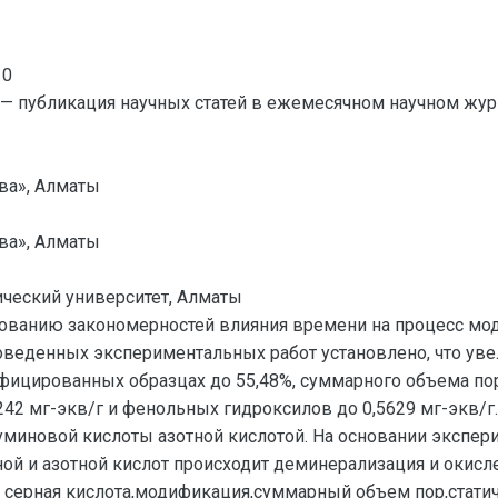
10
— публикация научных статей в ежемесячном научном жур
ова», Алматы
ова», Алматы
ический университет, Алматы
дованию закономерностей влияния времени на процесс м
роведенных экспериментальных работ установлено, что уве
ированных образцах до 55,48%, суммарного объема пор д
242 мг-экв/г и фенольных гидроксилов до 0,5629 мг-экв/г
миновой кислоты азотной кислотой. На основании экспер
ой и азотной кислот происходит деминерализация и окисл
и серная кислота,модификация,суммарный объем пор,статич