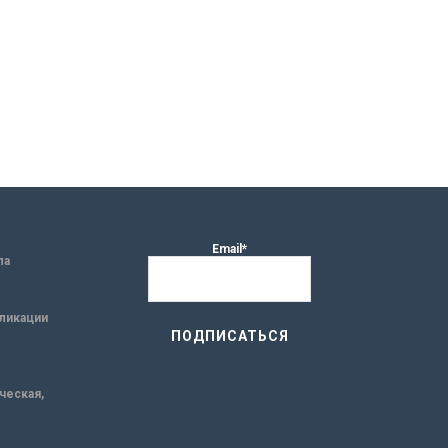
Email*
ла
ликации
ическая,