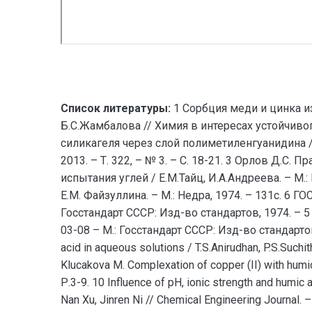
Список литературы:
1 Сорбция меди и цинка из
Б.С.Жамбалова // Химия в интересах устойчивог
силикагеля через слой полиметиленгуанидина / 
2013. – Т. 322, – № 3. – С. 18-21. 3 Орлов Д.С. 
испытания углей / Е.М.Тайц, И.А.Андреева. – М.
Е.М. Файзуллина. – М.: Недра, 1974. – 131с. 6 
Госстандарт СССР: Изд-во стандартов, 1974. – 
03-08 – М.: Госстандарт СССР: Изд-во стандартов, 
acid in aqueous solutions / T.S.Anirudhan, P.S.Suchi
Klucakova М. Complexation of сopper (II) with humi
Р.3-9. 10 Influence of pH, ionic strength and humic a
Nan Xu, Jinren Ni // Chemical Engineering Journal. 