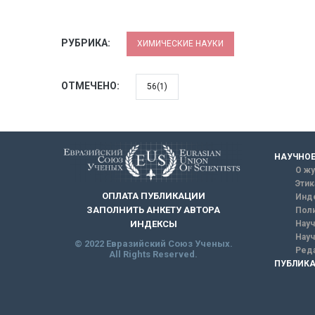
РУБРИКА:
ХИМИЧЕСКИЕ НАУКИ
ОТМЕЧЕНО:
56(1)
НАУЧНОЕ
О жу
Этик
ОПЛАТА ПУБЛИКАЦИИ
Инд
ЗАПОЛНИТЬ АНКЕТУ АВТОРА
Поли
Науч
ИНДЕКСЫ
Науч
© 2022 Евразийский Союз Ученых.
Реда
All Rights Reserved.
ПУБЛИКА