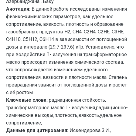
Азербайджана , Баку
Анотация:
В данной работе исследованы изменения
физико-химических параметров, как удельное
сопротивление, вязкость, плотность и образование
газообразных продуктов Н2, СН4, С2Н4, С2Н6, С3Н8,
С4Н10, С5Н12, С6Н14 в зависимости от поглощенной
дозы в интервале (29,7-237,6) кГр. Установлено, что
при воздействии - излучения на трансформаторное
масло происходит изменения химического состава,
что сопровождается изменением удельного
сопротивления, вязкости и плотности масла. Степень
превращения зависит от поглощенной дозы и растет
с её ростом.
Ключевые слова:
радиационная стойкость,
трансформаторное масло,- излучения,радиационно-
химические выходы,плотность,вязкость,удельное
сопротивление,
Данные для цитирования:
Искендерова З.И.,