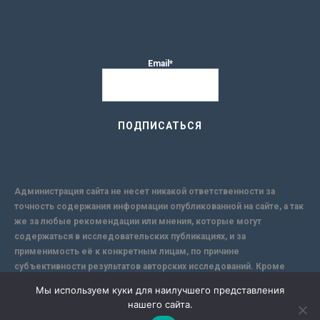
Email*
Администрация сайта не несет никакой ответственности за
точность содержания информации опубликованной на сайте, а так
же за любые рекомендации или мнения, которые могут
содержаться в исследовательских публикациях, и за
применимость её к конкретным лицам, по причине
субъективности результатов авторских исследований. Кроме
того, поскольку интернет не обеспечивает в полной мере
Мы используем куки для наилучшего представления
надежной защиты информации, Сайт не несет ответственности за
нашего сайта.
информацию, присылаемую через интернет.