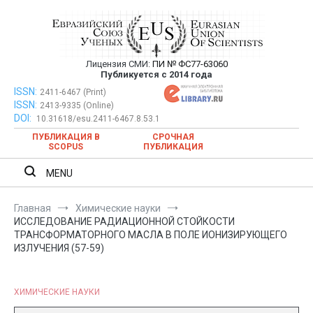
Перейти
к
содержимому
Лицензия СМИ:
ПИ № ФС77-63060
Евразийский Союз Ученых —
Публикуется с 2014 года
публикация научных статей в
ISSN:
Евразийский Союз Ученых — публикация научных статей в
2411-6467 (Print)
ISSN:
2413-9335 (Online)
ежемесячном научном журнале
ежемесячном научном журнале
DOI:
10.31618/esu.2411-6467.8.53.1
ПУБЛИКАЦИЯ В
СРОЧНАЯ
SCOPUS
ПУБЛИКАЦИЯ
MENU
Главная
Химические науки
ИССЛЕДОВАНИЕ РАДИАЦИОННОЙ СТОЙКОСТИ
ТРАНСФОРМАТОРНОГО МАСЛА В ПОЛЕ ИОНИЗИРУЮЩЕГО
ИЗЛУЧЕНИЯ (57-59)
ХИМИЧЕСКИЕ НАУКИ