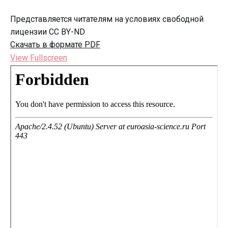
Представляется читателям на условиях свободной
лицензии CC BY-ND
Скачать в формате PDF
View Fullscreen
Перейти
к
содержимому
PDF