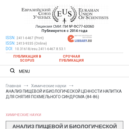
Перейти
к
содержимому
Лицензия СМИ:
ПИ № ФС77-63060
Евразийский Союз Ученых —
Публикуется с 2014 года
публикация научных статей в
ISSN:
Евразийский Союз Ученых — публикация научных статей в
2411-6467 (Print)
ISSN:
2413-9335 (Online)
ежемесячном научном журнале
ежемесячном научном журнале
DOI:
10.31618/esu.2411-6467.8.53.1
ПУБЛИКАЦИЯ В
СРОЧНАЯ
SCOPUS
ПУБЛИКАЦИЯ
MENU
Главная
Химические науки
АНАЛИЗ ПИЩЕВОЙ И БИОЛОГИЧЕСКОЙ ЦЕННОСТИ НАПИТКА
ДЛЯ СНЯТИЯ ПОХМЕЛЬНОГО СИНДРОМА (84-86)
ХИМИЧЕСКИЕ НАУКИ
АНАЛИЗ ПИЩЕВОЙ И БИОЛОГИЧЕСКОЙ