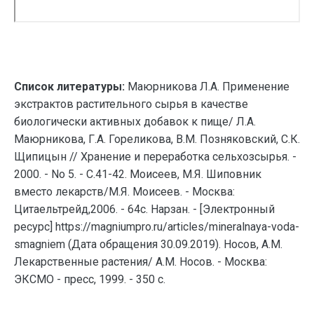
Список литературы:
Маюрникова Л.А. Применение
экстрактов растительного сырья в качестве
биологически активных добавок к пище/ Л.А.
Маюрникова, Г.А. Гореликова, В.М. Позняковский, С.К.
Щипицын // Хранение и переработка сельхозсырья. -
2000. - No 5. - С.41-42. Моисеев, М.Я. Шиповник
вместо лекарств/М.Я. Моисеев. - Москва:
Цитаельтрейд,2006. - 64с. Нарзан. - [Электронный
ресурс] https://magniumpro.ru/articles/mineralnaya-voda-
smagniem (Дата обращения 30.09.2019). Носов, А.М.
Лекарственные растения/ А.М. Носов. - Москва:
ЭКСМО - пресс, 1999. - 350 с.