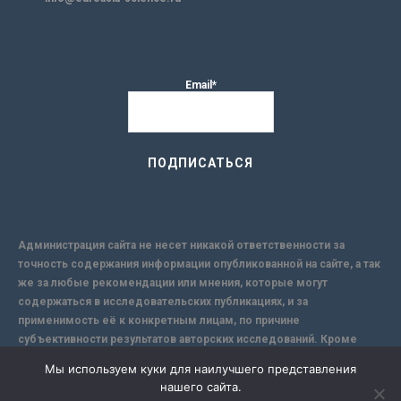
Email*
Администрация сайта не несет никакой ответственности за
точность содержания информации опубликованной на сайте, а так
же за любые рекомендации или мнения, которые могут
содержаться в исследовательских публикациях, и за
применимость её к конкретным лицам, по причине
субъективности результатов авторских исследований. Кроме
того, поскольку интернет не обеспечивает в полной мере
Мы используем куки для наилучшего представления
надежной защиты информации, Сайт не несет ответственности за
нашего сайта.
информацию, присылаемую через интернет.