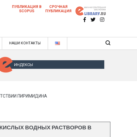
ПУБЛИКАЦИЯ В
СРОЧНАЯ
SCOPUS
ПУБЛИКАЦИЯ
 научных статей в ежемесячном научном
нале
ячном научном журнале
НАШИ КОНТАКТЫ
ИНДЕКСЫ
УТСТВИИ ПИРИМИДИНА
 КИСЛЫХ ВОДНЫХ РАСТВОРОВ В