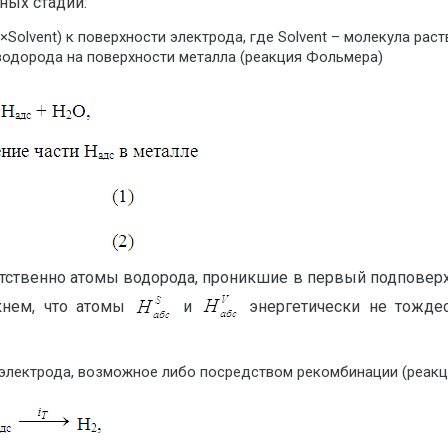
ных стадий:
×Solvent) к поверхности электрода, где Solvent – молекула раст
водорода на поверхности металла (реакция Фольмера)
ветственно атомы водорода, проникшие в первый подповерх
ркнем, что атомы
и
энергетически не тожде
 электрода, возможное либо посредством рекомбинации (реакц