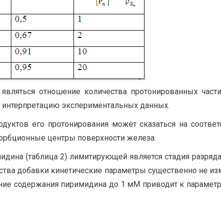
 являться отношение количества протонированных час
ет интерпретацию экспериментальных данных.
одуктов его протонирования может сказаться на соответ
сорбционные центры поверхности железа.
дина (таблица 2) лимитирующей является стадия разряда,
ства добавки кинетические параметры существенно не и
чение содержания пиримидина до 1 мМ приводит к парамет