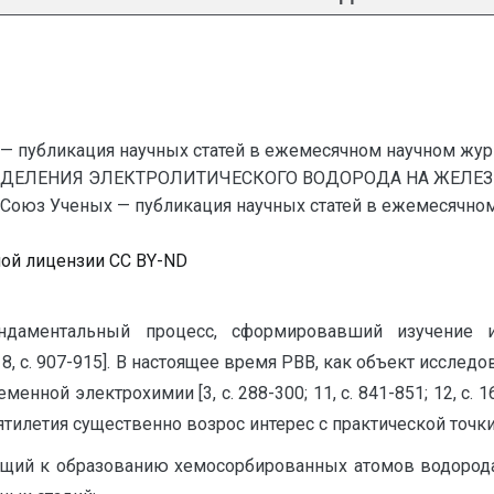
— публикация научных статей в ежемесячном научном жур
ЫДЕЛЕНИЯ ЭЛЕКТРОЛИТИЧЕСКОГО ВОДОРОДА НА ЖЕЛЕЗ
 Ученых — публикация научных статей в ежемесячном нау
ной лицензии CC BY-ND
ндаментальный процесс, сформировавший изучение и
19; 8, с. 907-915]. В настоящее время РВВ, как объект иссле
ой электрохимии [3, с. 288-300; 11, с. 841-851; 12, с. 1619-1
летия существенно возрос интерес с практической точки зрения
ущий к образованию хемосорбированных атомов водород