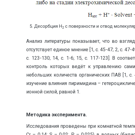
Десорбция Н
с поверхности и отвод молекуля
2
Анализ литературы показывает, что во взгля
отсутствует единое мнение [1, с. 45-47; 2, с. 47-49; 
с. 123-130; 14, с. 1-6; 15, с. 117-123]. В с
контроль которых ведёт к управлению сами
небольших количеств органических ПАВ [1, с. 45-
изучение влияния пиримидина – гетероцикличе
ионной силой, равной 1.
Методика эксперимента.
Исследования проведены при комнатной темпера
Cr – 0,14; S – 0,02; P – 0,025) в водных (би