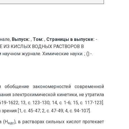
нале,
Выпуск:
,
Том:
,
Страницы в выпуске:
-
Е ИЗ КИСЛЫХ ВОДНЫХ РАСТВОРОВ В
чном журнале. Химические науки. ; ():-.
 обобщение закономерностей современной
дования электрохимической кинетики, не утратила
622; 13, с. 123-130; 14, с. 1-6; 15, с. 117-123].
 [1, с. 45-47; 2, с. 47-49; 4, с. 94-107].
а (Н
), в растворах сильных кислот протекает
адс