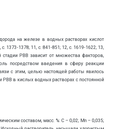
одорода на железе в водных растворах кислот
0, с. 1373-1378; 11, с. 841-851; 12, с. 1619-1622; 13,
щей стадии РВВ зависит от множества факторов,
роль посредством введения в сферу реакции
. В связи с этим, целью настоящей работы явилось
м РВВ в кислых водных растворах с постоянной
ским составом, масс. %: C – 0,02; Mn – 0,035;
iCI. Исходный растворитель насыщали хлористым