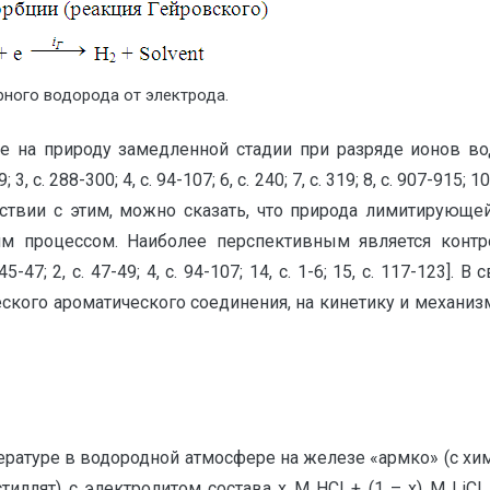
рного водорода от электрода.
де на природу замедленной стадии при разряде ионов в
3, с. 288-300; 4, с. 94-107; 6, с. 240; 7, с. 319; 8, с. 907-915; 1
оответствии с этим, можно сказать, что природа лимитирую
м процессом. Наиболее перспективным является конт
47; 2, с. 47-49; 4, с. 94-107; 14, с. 1-6; 15, с. 117-123]
ского ароматического соединения, на кинетику и механиз
туре в водородной атмосфере на железе «армко» (с химиче
дистиллят) с электролитом состава х М HCI + (1 – x) M L