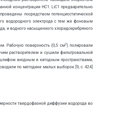
нной концентрации HC1. LiC1 предварительно
 проведены посредством потенциостатической
ного водородного электрода с тем же фоновым
ода, и водного насыщенного хлоридсеребряного
2
м. Рабочую поверхность (0,5 см
) полировали
очим растворителем и сушили фильтровальной
м шлифом анодным и катодным пространствами,
водили по методике малых выборок [9, с. 424]
мерности твердофазной диффузии водорода во