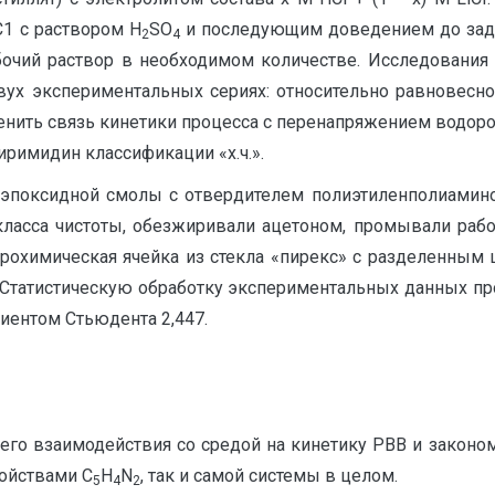
1 с раствором H
S
O
и последующим доведением до зада
2
4
абочий раствор в необходимом количестве. Исследования
в двух экспериментальных сериях: относительно равновес
енить связь кинетики процесса с перенапряжением водор
иримидин классификации «х.ч.».
эпоксидной смолы с отвердителем полиэтиленполиамино
класса чистоты, обезжиривали ацетоном, промывали раб
трохимическая ячейка из стекла «пирекс» с разделенны
 Статистическую обработку экспериментальных данных про
иентом Стьюдента 2,447.
его взаимодействия со средой на кинетику РВВ и законо
ойствами С
Н
N
, так и самой системы в целом.
5
4
2