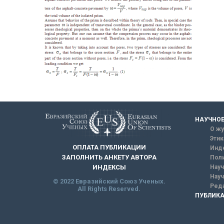
НАУЧНОЕ
О жу
Этик
ОПЛАТА ПУБЛИКАЦИИ
Инд
ЗАПОЛНИТЬ АНКЕТУ АВТОРА
Поли
Науч
ИНДЕКСЫ
Науч
© 2022 Евразийский Союз Ученых.
Реда
All Rights Reserved.
ПУБЛИКА