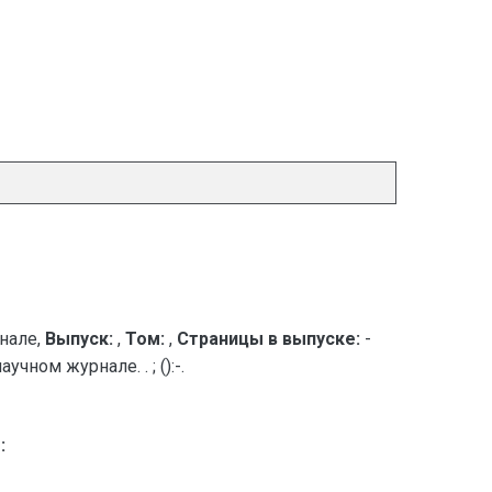
нале,
Выпуск:
,
Том:
,
Страницы в выпуске:
-
ном журнале. . ; ():-.
: