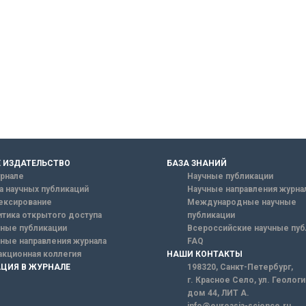
 ИЗДАТЕЛЬСТВО
БАЗА ЗНАНИЙ
рнале
Научные публикации
а научных публикаций
Научные направления журна
ексирование
Международные научные
тика открытого доступа
публикации
ные публикации
Всероссийские научные пуб
ные направления журнала
FAQ
кционная коллегия
НАШИ КОНТАКТЫ
ЦИЯ В ЖУРНАЛЕ
198320, Санкт-Петербург,
г. Красное Село, ул. Геолог
дом 44, ЛИТ А.