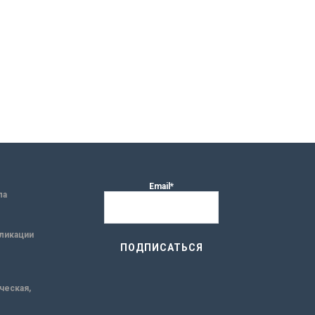
Email*
ла
ликации
ическая,