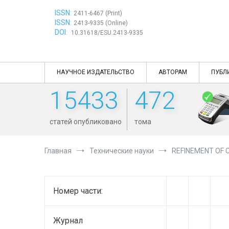
Перейти
ISSN:
к
2411-6467 (Print)
ISSN:
содержимому
2413-9335 (Online)
DOI:
10.31618/ESU.2413-9335
НАУЧНОЕ ИЗДАТЕЛЬСТВО
АВТОРАМ
ПУБЛ
15433
472
статей опубликовано
тома
Главная
Технические науки
REFINEMENT OF 
Номер части:
Журнал