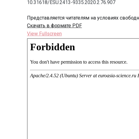
10.31618/ESU.2413-9335.2020.2.76.907
Представляется читателям на условиях свобод
Скачать в формате PDF
View Fullscreen
Перейти
к
содержимому
PDF