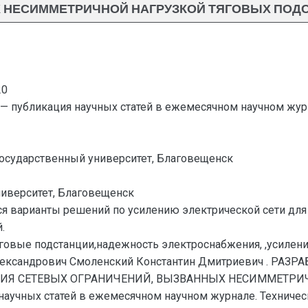
НЕСИММЕТРИЧНОЙ НАГРУЗКОЙ ТЯГОВЫХ ПОДСТА
20
— публикация научных статей в ежемесячном научном жур
 государственный университет, Благовещенск
ниверситет, Благовещенск
ся варианты решений по усилению электрической сети для
.
говые подстанции,надежность электроснабжения, ,усилени
лександрович Смоленский Константин Дмитриевич . РА
ИЯ СЕТЕВЫХ ОГРАНИЧЕНИЙ, ВЫЗВАННЫХ НЕСИММЕТРИЧ
аучных статей в ежемесячном научном журнале. Технические