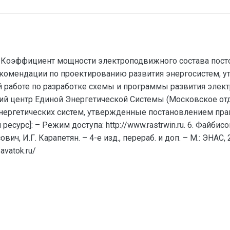
.И. Коэффициент мощности электроподвижного состава посто
рекомендации по проектированию развития энергосистем, 
ой работе по разработке схемы и программы развития элек
кий центр Единой Энергетической Системы (Московское отде
нергетических систем, утвержденные постановлением пра
 ресурс]: – Режим доступа: http://www.rastrwin.ru. 6. Файб
вич, И.Г. Карапетян. – 4-е изд., перераб. и доп. – М.: ЭНАС,
avatok.ru/