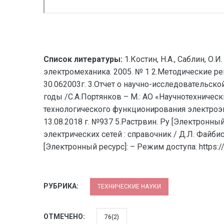
Список литературы:
1.Костин, Н.А., Саблин, О
электромеханика. 2005. № 1 2.Методические 
30.062003г. 3.Отчет о научно-исследовательск
годы /С.А.Портянков – М.: АО «Научнотехничес
технологического функционирования электроэ
13.08.2018 г. №937 5.Растрвин. Ру [Электронный
электрических сетей : справочник / Д.Л. Файбисо
[Электронный ресурс]: – Режим доступа: https://
РУБРИКА:
ТЕХНИЧЕСКИЕ НАУКИ
ОТМЕЧЕНО:
76(2)