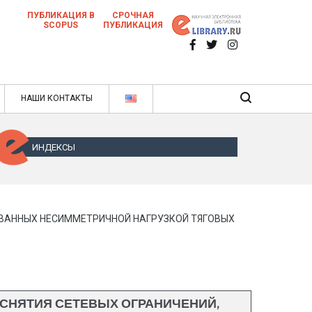
ПУБЛИКАЦИЯ В
СРОЧНАЯ
SCOPUS
ПУБЛИКАЦИЯ
 научных статей в ежемесячном научном
нале
ячном научном журнале
НАШИ КОНТАКТЫ
ИНДЕКСЫ
ЗВАННЫХ НЕСИММЕТРИЧНОЙ НАГРУЗКОЙ ТЯГОВЫХ
 СНЯТИЯ СЕТЕВЫХ ОГРАНИЧЕНИЙ,