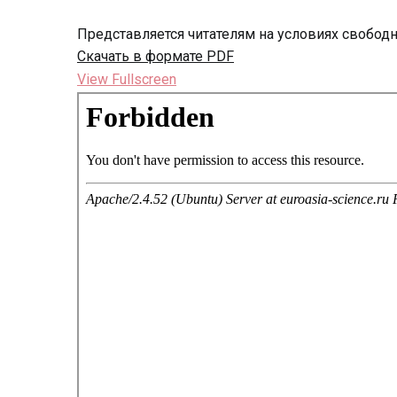
Представляется читателям на условиях свобод
Скачать в формате PDF
View Fullscreen
Перейти
к
содержимому
PDF