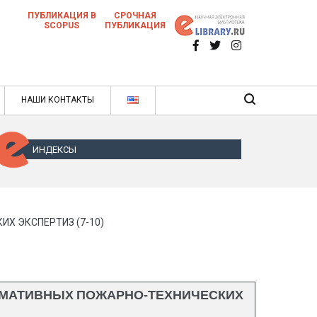
ПУБЛИКАЦИЯ В
СРОЧНАЯ
SCOPUS
ПУБЛИКАЦИЯ
 научных статей в ежемесячном научном
нале
ячном научном журнале
НАШИ КОНТАКТЫ
ИНДЕКСЫ
Х ЭКСПЕРТИЗ (7-10)
РМАТИВНЫХ ПОЖАРНО-ТЕХНИЧЕСКИХ