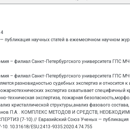
14
— публикация научных статей в ежемесячном научном жур
емия – филиал Санкт-Петербургского университета ГПС МЧС
емия – филиал Санкт-Петербургского университета ГПС МЧС
ляется разновидностью судебных экспертиз и относится к
ожарнотехнических экспертиз охватывает специфичный кр
но-техническая экспертиза, пожарная безопасность,морфо
ализ кристаллической структуры,анализ фазового состава,
манов П.А. . КОМПЛЕКС МЕТОДОВ И СРЕДСТВ, НЕОБХО
З (7-10) // Евразийский Союз Ученых — публикация н
7-10. 10.31618/ESU.2413-9335.2020.4.74.755