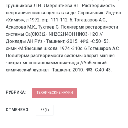
Трушникова Л.Н., Лаврентьева В.Г. Растворимость
неорганических веществ в воде. Справочник. Изд-во
«Химия», л.1972, стр. 111-112. 6. Тогашаров А.С.,
Аскарова М.К., Тухтаев С. Политерма растворимости
системы Са(ClO3)2- NH2C2H4OH·HNO3-H2O //
Доклады АН РУз.- Ташкент,-2015. -№6. -С.50–53.
хими.-М.:Высшая школа. 1974.-310с. 6.Тогашаров А.С.
Политерма растворимости системы хлорат магния
-нитрат моноэтаноламмония-вода //Узбекский
химический журнал. -Ташкент, 2010.-№3.-С.40-43.
РУБРИКА:
ТЕХНИЧЕСКИЕ НАУКИ
ОТМЕЧЕНО:
66(1)