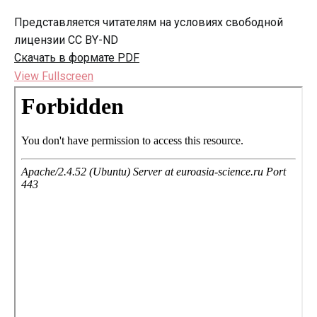
Представляется читателям на условиях свободной
лицензии CC BY-ND
Скачать в формате PDF
View Fullscreen
Перейти
к
содержимому
PDF