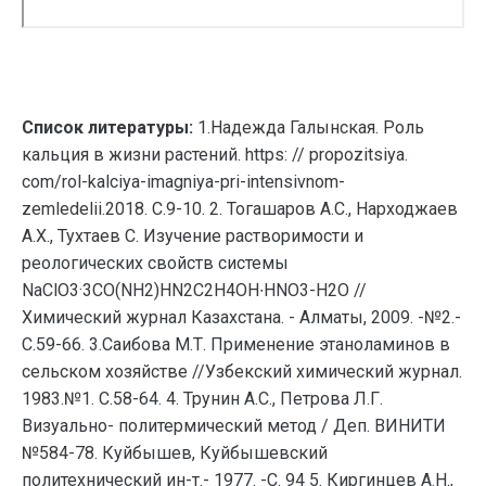
Список литературы:
1.Надежда Галынская. Роль
кальция в жизни растений. https: // propozitsiya.
com/rol-kalciya-imagniya-pri-intensivnom-
zemledelii.2018. С.9-10. 2. Тогашаров А.С., Нарходжаев
А.Х., Тухтаев С. Изучение растворимости и
реологических свойств системы
NaClO3·3CO(NH2)HN2C2H4OH∙HNO3-H2O //
Химический журнал Казахстана. - Алматы, 2009. -№2.-
С.59-66. 3.Саибова М.Т. Применение этаноламинов в
сельском хозяйстве //Узбекский химический журнал.
1983.№1. С.58-64. 4. Трунин А.С., Петрова Л.Г.
Визуально- политермический метод / Деп. ВИНИТИ
№584-78. Куйбышев, Куйбышевский
политехнический ин-т.- 1977. -С. 94 5. Киргинцев А.Н.,