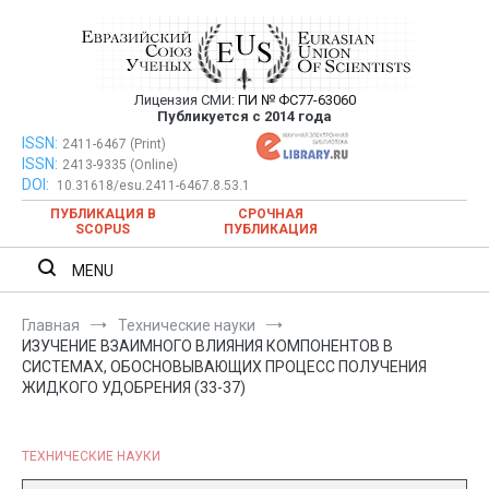
Перейти
к
содержимому
Лицензия СМИ:
ПИ № ФС77-63060
Евразийский Союз Ученых —
Публикуется с 2014 года
публикация научных статей в
ISSN:
Евразийский Союз Ученых — публикация научных статей в
2411-6467 (Print)
ISSN:
2413-9335 (Online)
ежемесячном научном журнале
ежемесячном научном журнале
DOI:
10.31618/esu.2411-6467.8.53.1
ПУБЛИКАЦИЯ В
СРОЧНАЯ
SCOPUS
ПУБЛИКАЦИЯ
MENU
Главная
Технические науки
ИЗУЧЕНИЕ ВЗАИМНОГО ВЛИЯНИЯ КОМПОНЕНТОВ В
СИСТЕМАХ, ОБОСНОВЫВАЮЩИХ ПРОЦЕСС ПОЛУЧЕНИЯ
ЖИДКОГО УДОБРЕНИЯ (33-37)
ТЕХНИЧЕСКИЕ НАУКИ