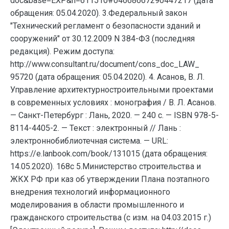
doc&base=EXP&n=611510#04668667290447217 (дата
обращения: 05.04.2020). 3.Федеральный закон
"Технический регламент о безопасности зданий и
сооружений" от 30.12.2009 N 384-ФЗ (последняя
редакция). Режим доступа:
http://www.consultant.ru/document/cons_doc_LAW_
95720 (дата обращения: 05.04.2020). 4. Асанов, В. Л.
Управление архитектурностроительными проектами
в современных условиях : монография / В. Л. Асанов.
— Санкт-Петербург : Лань, 2020. — 240 с. — ISBN 978-5-
8114-4405-2. — Текст : электронный // Лань :
электроннобиблиотечная система. — URL:
https://e.lanbook.com/book/131015 (дата обращения:
14.05.2020). 168с 5.Министерство строительства и
ЖКХ РФ при каз об утверждении Плана поэтапного
внедрения технологий информационного
моделирования в области промышленного и
гражданского строительства (с изм. на 04.03.2015 г.)