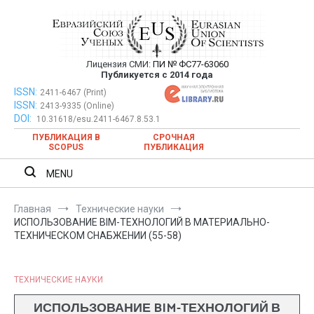
Перейти
к
содержимому
Лицензия СМИ:
ПИ № ФС77-63060
Евразийский Союз Ученых —
Публикуется с 2014 года
публикация научных статей в
ISSN:
Евразийский Союз Ученых — публикация научных статей в
2411-6467 (Print)
ISSN:
2413-9335 (Online)
ежемесячном научном журнале
ежемесячном научном журнале
DOI:
10.31618/esu.2411-6467.8.53.1
ПУБЛИКАЦИЯ В
СРОЧНАЯ
SCOPUS
ПУБЛИКАЦИЯ
MENU
Главная
Технические науки
ИСПОЛЬЗОВАНИЕ BIM-ТЕХНОЛОГИЙ В МАТЕРИАЛЬНО-
ТЕХНИЧЕСКОМ СНАБЖЕНИИ (55-58)
ТЕХНИЧЕСКИЕ НАУКИ
ИСПОЛЬЗОВАНИЕ BIM-ТЕХНОЛОГИЙ В