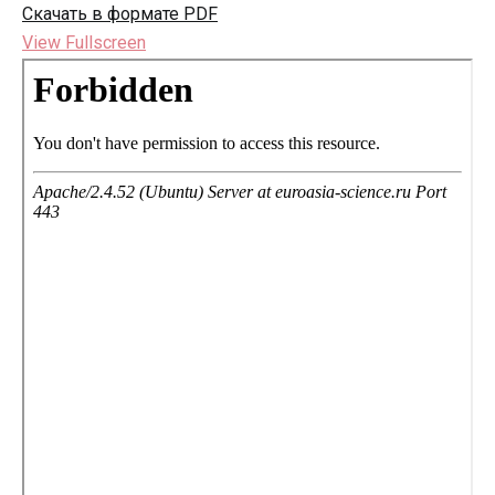
Скачать в формате PDF
View Fullscreen
Перейти
к
содержимому
PDF