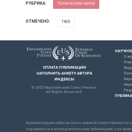
РУБРИКА:
ТЕХНИЧЕСКИЕ НАУКИ
ОТМЕЧЕНО:
74(3)
НАУЧНОЕ
О жу
Этик
ОПЛАТА ПУБЛИКАЦИИ
Инд
ЗАПОЛНИТЬ АНКЕТУ АВТОРА
Поли
Науч
ИНДЕКСЫ
Науч
© 2022 Евразийский Союз Ученых.
Реда
All Rights Reserved.
ПУБЛИКА
Администрация сайта не несет никакой ответственности з
содержаться в исследовательских публикациях, и за прим