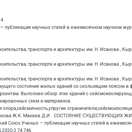
14
— публикация научных статей в ежемесячном научном жур
оительства, транспорта и архитектуры им. Н. Исанова , Кы
оительства, транспорта и архитектуры им. Н. Исанова , Кы
оительства, транспорта и архитектуры им. Н. Исанова , Кы
екущего состояния жилых зданий со скользящим поясом в 
проектам. Выполнен обзор этих зданий с сейсмоизолирую
нировочных схем и материалов.
 опора,сейсмичность,упругие ограничители,сейсмоизоляци
лякова Ж.К. Макеев Д.И. . СОСТОЯНИЕ СУЩЕСТВУЮЩИ
ий Союз Ученых — публикация научных статей в ежемесяч
.2020.3.74.746