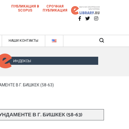
ПУБЛИКАЦИЯ В
СРОЧНАЯ
SCOPUS
ПУБЛИКАЦИЯ
 научных статей в ежемесячном научном
нале
ячном научном журнале
НАШИ КОНТАКТЫ
ИНДЕКСЫ
НТЕ В Г. БИШКЕК (58-63)
МЕНТЕ В Г. БИШКЕК (58-63)