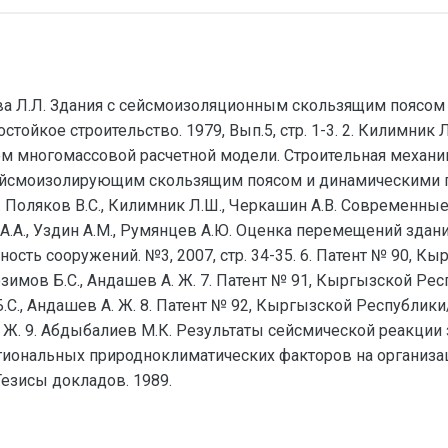
ова Л.Л. Здания с сейсмоизоляционным скользящим поясом
ойкое строительство. 1979, Вып.5, стр. 1-3. 2. Килимник Л
 многомассовой расчетной модели. Строительная механика и
йсмоизолирующим скользящим поясом и динамическими га
. Поляков В.С., Килимник Л.Ш., Черкашин А.В. Современные
шин А.А., Уздин А.М., Румянцев А.Ю. Оценка перемещений з
ность сооружений. №3, 2007, стр. 34-35. 6. Патент № 90,
озимов Б.С., Андашев А. Ж. 7. Патент № 91, Кыргызской Р
.С., Андашев А. Ж. 8. Патент № 92, Кыргызской Республик
. Ж. 9. Абдыбалиев М.К. Результаты сейсмической реакции
егиональных природноклиматических факторов на организ
Тезисы докладов. 1989.