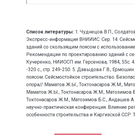
Список литературы:
1. Чуднецов В.П., Солдат
Экспресс-информация ВНИИИС. Сер. 14. Сейсмост
зданий со скользящим поясом с использованием
Рекомендации по проектированию зданий с се
Кучеренко, НИИОСП им. Герсенова, 1984, 55с. 4
-320 с., стр. 249-250. 5. Давыдова Г.В., Ермо
поясом. Сейсмостойкое строительство. Безопас
опора// Маматов Ж.Ы., Токтонасаров Ж.М., Мат
Маматов Ж.Ы., Токтонасаров Ж.М., Матозимов Б
Токтонасаров Ж.М., Матозимов Б.С., Андашев А
научно-практическая конференция. Влияние р
особенности строительства и Киргизской ССР. 