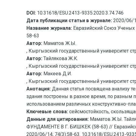
DOI:
10.31618/ESU.2413-9335.2020.3.74.746
Дата публикации статьи в журнале:
2020/06/
Название журнала:
Евразийский Союз Ученых 
58-63
Автор:
Маматов Ж.Ы.
, Кыргызский государственный университет стр
Автор:
Тайлякова Ж.К.
, Кыргызский государственный университет стр
Автор:
Макеев Д.И.
, Кыргызский государственный университет стр
Анотация:
Данная статья посвящена анализу т
здания построены в разное время, по разным 
использованием различных конструктивно-пла
Ключевые слова:
сейсмостойкость, скользящая
Данные для цитирования:
Маматов Ж.Ы. Тай
ФУНДАМЕНТЕ В Г. БИШКЕК (58-63) // Евразийск
2020/06/14; 74(3):58-63. 10.31618/ESU.2413-9335