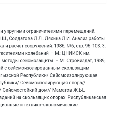
 и упругими ограничителями перемещений.
.Ш., Солдатова Л.Л., Ляхина Л.И. Анализ работы
 расчет сооружений. 1986, №6, стр. 96-103. 3.
сителями колебаний. – М.: ЦНИИСК им.
 методы сейсмозащиты. – М.: Стройиздат, 1989,
даний с сейсмоизолированным скользящим
 Кыргызской Республики/ Сейсмоизолирующая
еспублики/ Сейсмоизолирующая опора//
и/ Сейсмостойкий дом// Маматов Ж.Ы.,
 зданий на скользящих опорах. Республиканская
ационные и технико-экономические