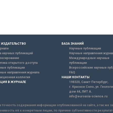
 ИЗДАТЕЛЬСТВО
БАЗА ЗНАНИЙ
рнале
Научные публикации
а научных публикаций
Научные направления журна
ексирование
Международные научные
тика открытого доступа
публикации
ные публикации
Всероссийские научные пуб
ные направления журнала
FAQ
кционная коллегия
НАШИ КОНТАКТЫ
ЦИЯ В ЖУРНАЛЕ
198320, Санкт-Петербург,
г. Красное Село, ул. Геолог
дом 44, ЛИТ А.
info@euroasia-science.ru
а точность содержания информации опубликованной на сайте, а так же 
енимость её к конкретным лицам, по причине субъективности результат