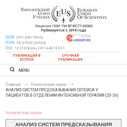
Перейти
к
содержимому
Лицензия СМИ:
ПИ № ФС77-63060
Евразийский Союз Ученых —
Публикуется с 2014 года
публикация научных статей в
ISSN:
Евразийский Союз Ученых — публикация научных статей в
2411-6467 (Print)
ISSN:
2413-9335 (Online)
ежемесячном научном журнале
ежемесячном научном журнале
DOI:
10.31618/esu.2411-6467.8.53.1
ПУБЛИКАЦИЯ В
СРОЧНАЯ
SCOPUS
ПУБЛИКАЦИЯ
MENU
Главная
Технические науки
АНАЛИЗ СИСТЕМ ПРЕДСКАЗЫВАНИЯ СЕПСИСА У
ПАЦИЕНТОВ В ОТДЕЛЕНИИ ИНТЕНСИВНОЙ ТЕРАПИИ (20-26)
ТЕХНИЧЕСКИЕ НАУКИ
АНАЛИЗ СИСТЕМ ПРЕДСКАЗЫВАНИЯ