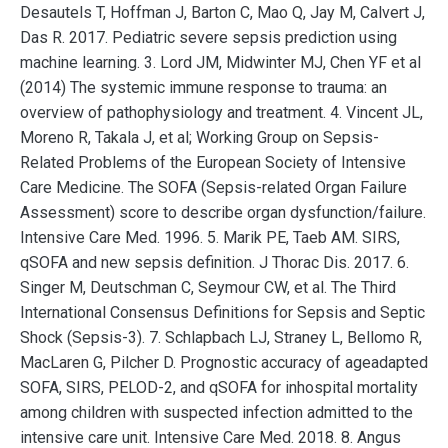
Desautels T, Hoffman J, Barton C, Mao Q, Jay M, Calvert J,
Das R. 2017. Pediatric severe sepsis prediction using
machine learning. 3. Lord JM, Midwinter MJ, Chen YF et al
(2014) The systemic immune response to trauma: an
overview of pathophysiology and treatment. 4. Vincent JL,
Moreno R, Takala J, et al; Working Group on Sepsis-
Related Problems of the European Society of Intensive
Care Medicine. The SOFA (Sepsis-related Organ Failure
Assessment) score to describe organ dysfunction/failure.
Intensive Care Med. 1996. 5. Marik PE, Taeb AM. SIRS,
qSOFA and new sepsis definition. J Thorac Dis. 2017. 6.
Singer M, Deutschman C, Seymour CW, et al. The Third
International Consensus Definitions for Sepsis and Septic
Shock (Sepsis-3). 7. Schlapbach LJ, Straney L, Bellomo R,
MacLaren G, Pilcher D. Prognostic accuracy of ageadapted
SOFA, SIRS, PELOD-2, and qSOFA for inhospital mortality
among children with suspected infection admitted to the
intensive care unit. Intensive Care Med. 2018. 8. Angus