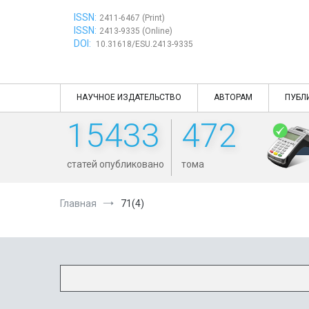
Перейти
ISSN:
к
2411-6467 (Print)
ISSN:
содержимому
2413-9335 (Online)
DOI:
10.31618/ESU.2413-9335
НАУЧНОЕ ИЗДАТЕЛЬСТВО
АВТОРАМ
ПУБЛ
15433
472
статей опубликовано
тома
Главная
71(4)