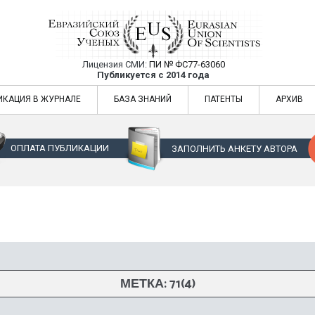
Лицензия СМИ:
ПИ № ФС77-63060
Евразийский Союз Ученых — публикация
Публикуется с 2014 года
жур
Евразийский Союз Ученых — публикация научных статей в ежемес
ИКАЦИЯ В ЖУРНАЛЕ
БАЗА ЗНАНИЙ
ПАТЕНТЫ
АРХИВ
ОПЛАТА ПУБЛИКАЦИИ
ЗАПОЛНИТЬ АНКЕТУ АВТОРА
МЕТКА:
71(4)