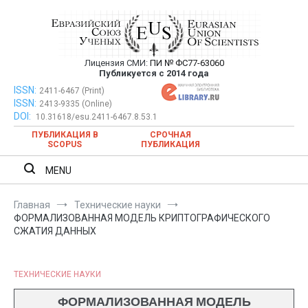
Перейти
к
содержимому
Лицензия СМИ:
ПИ № ФС77-63060
Евразийский Союз Ученых —
Публикуется с 2014 года
публикация научных статей в
ISSN:
Евразийский Союз Ученых — публикация научных статей в
2411-6467 (Print)
ISSN:
2413-9335 (Online)
ежемесячном научном журнале
ежемесячном научном журнале
DOI:
10.31618/esu.2411-6467.8.53.1
ПУБЛИКАЦИЯ В
СРОЧНАЯ
SCOPUS
ПУБЛИКАЦИЯ
MENU
Главная
Технические науки
ФОРМАЛИЗОВАННАЯ МОДЕЛЬ КРИПТОГРАФИЧЕСКОГО
СЖАТИЯ ДАННЫХ
ТЕХНИЧЕСКИЕ НАУКИ
ФОРМАЛИЗОВАННАЯ МОДЕЛЬ