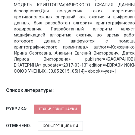
МОДЕЛЬ КРИПТОГРАФИЧЕСКОГО СЖАТИЯ ДАННЫ
description=»Для соединения таких теоретичес
противоположных операций как сжатие и шифрован
данных, был разработан алгоритм криптографическо
кодирования. Разработанный алгоритм являет
модификацией алгоритма сжатия, во время рабо
которого данные шифруются с помощ
криптографического примитива.» author=»Кожевнико
Ирина Сергеевна, Ананьин Евгений Викторович, Датск
Лариса Викторовна» publisher=»БАСАРАНОВ
ЕКАТЕРИНА» pubdate=»2017-03-13″ edition=»ЕВРАЗИЙСК
СОЮЗ УЧЕНЫХ_30.05.2015_05(14)» ebook=»yes» ]
Список литературы:
РУБРИКА:
ТЕХНИЧЕСКИЕ НАУКИ
ОТМЕЧЕНО:
КОНФЕРЕНЦИЯ №14