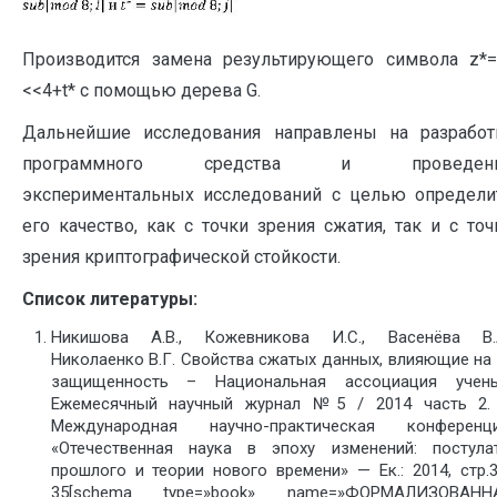
Производится замена результирующего символа z*=
<<4+t* с помощью дерева G.
Дальнейшие исследования направлены на разработ
программного средства и проведен
экспериментальных исследований с целью определи
его качество, как с точки зрения сжатия, так и с точ
зрения криптографической стойкости.
Список литературы:
Никишова А.В., Кожевникова И.С., Васенёва В.А
Николаенко В.Г. Свойства сжатых данных, влияющие на 
защищенность – Национальная ассоциация учены
Ежемесячный научный журнал №5 / 2014 часть 2.
Международная научно-практическая конференци
«Отечественная наука в эпоху изменений: постула
прошлого и теории нового времени» — Ек.: 2014, стр.3
35[schema type=»book» name=»ФОРМАЛИЗОВАНН