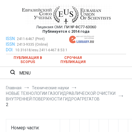
Перейти
к
содержимому
Лицензия СМИ:
ПИ № ФС77-63060
Евразийский Союз Ученых —
Публикуется с 2014 года
публикация научных статей в
ISSN:
Евразийский Союз Ученых — публикация научных статей в
2411-6467 (Print)
ISSN:
2413-9335 (Online)
ежемесячном научном журнале
ежемесячном научном журнале
DOI:
10.31618/esu.2411-6467.8.53.1
ПУБЛИКАЦИЯ В
СРОЧНАЯ
SCOPUS
ПУБЛИКАЦИЯ
MENU
Главная
Технические науки
НОВЫЕ ТЕХНОЛОГИИ ГАЗОГИДРАВЛИЧЕСКОЙ ОЧИСТКИ
ВНУТРЕННЕЙ ПОВЕРХНОСТИ ГИДРОАГРЕГАТОВ
2
Номер части: