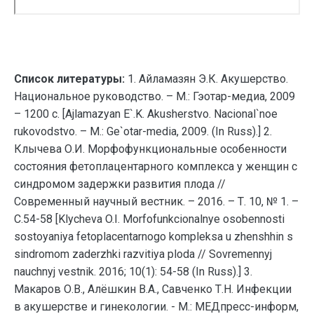
Список литературы:
1. Айламазян Э.К. Акушерство.
Национальное руководство. – М.: Гэотар-медиа, 2009
– 1200 с. [Ajlamazyan E`.K. Akusherstvo. Nacional`noe
rukovodstvo. – M.: Ge`otar-media, 2009. (In Russ).] 2.
Клычева О.И. Морфофункциональные особенности
состояния фетоплацентарного комплекса у женщин с
синдромом задержки развития плода //
Современный научный вестник. – 2016. – Т. 10, № 1. –
С.54-58 [Klycheva O.I. Morfofunkcionalnye osobennosti
sostoyaniya fetoplacentarnogo kompleksa u zhenshhin s
sindromom zaderzhki razvitiya ploda // Sovremennyj
nauchnyj vestnik. 2016; 10(1): 54-58 (In Russ).] 3.
Макаров О.В., Алёшкин В.А., Савченко Т.Н. Инфекции
в акушерстве и гинекологии. - М.: МЕДпресс-информ,