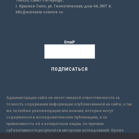
198320, Санкт-Петербург,
г. Красное Село, ул. Геологическая, дом 44, ЛИТ А.
info@euroasia-science.ru
Email*
Администрация сайта не несет никакой ответственности за
точность содержания информации опубликованной на сайте, а так
же за любые рекомендации или мнения, которые могут
содержаться в исследовательских публикациях, и за
применимость её к конкретным лицам, по причине
субъективности результатов авторских исследований. Кроме
того, поскольку интернет не обеспечивает в полной мере