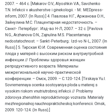
2007. – 464 с. [Makarov O.V., Alyoshkin V.A., Savchenko
T.N. Infekcii v akusherstve i ginekologii. - M.: MEDpress-
inform, 2007. (In Russ).] 4. Павлова Н.Г., Аржанова О.Н.,
Зайнулина М.С. Плацентарная недостаточность. –
Санкт- Петербург.: Изд-во Н-Л, 2007. – 32 с. [Pavlova
N.G., Arzhanova O.N., Zajnulina M.S. Placentarnaya
nedostatochnost. – Sankt-Peterburg.: Izd-vo N-L, 2007. (In
Russ).] 5. Тирская Ю.И. Современная оценка состояния
плода у матерей с высоким риском внутриутробной
инфекции // Проблемы здоровья женщин
репродуктивного возраста. Материалы
межрегиональной научно-практической
конференции. – Омск, 2009. – С.120-124. [Tirskaya Yu.I.
Sovremennaya ocenka sostoyaniya ploda u materej s
vysokim riskom vnutriutrobnoj infekcii // Problemy
zdorovya zhenshhin reproduktivnogo vozrasta. Materialy
mezhregionalnoj nauchnoprakticheskoj konferencii. Omsk,
2009: 120-124. (In Russ).]