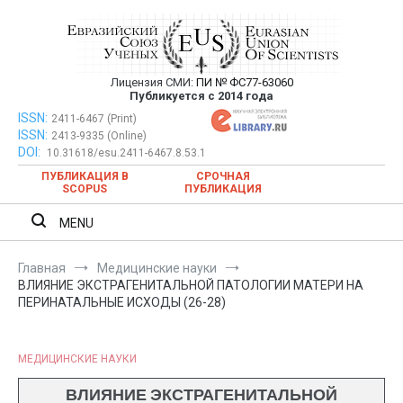
Перейти
к
содержимому
Лицензия СМИ:
ПИ № ФС77-63060
Евразийский Союз Ученых —
Публикуется с 2014 года
публикация научных статей в
ISSN:
Евразийский Союз Ученых — публикация научных статей в
2411-6467 (Print)
ISSN:
2413-9335 (Online)
ежемесячном научном журнале
ежемесячном научном журнале
DOI:
10.31618/esu.2411-6467.8.53.1
ПУБЛИКАЦИЯ В
СРОЧНАЯ
SCOPUS
ПУБЛИКАЦИЯ
MENU
Главная
Медицинские науки
ВЛИЯНИЕ ЭКСТРАГЕНИТАЛЬНОЙ ПАТОЛОГИИ МАТЕРИ НА
ПЕРИНАТАЛЬНЫЕ ИСХОДЫ (26-28)
МЕДИЦИНСКИЕ НАУКИ
ВЛИЯНИЕ ЭКСТРАГЕНИТАЛЬНОЙ