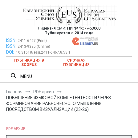
Перейти
к
содержимому
Лицензия СМИ:
ПИ № ФС77-63060
Евразийский Союз Ученых —
Публикуется с 2014 года
публикация научных статей в
ISSN:
Евразийский Союз Ученых — публикация научных статей в
2411-6467 (Print)
ISSN:
2413-9335 (Online)
ежемесячном научном журнале
ежемесячном научном журнале
DOI:
10.31618/esu.2411-6467.8.53.1
ПУБЛИКАЦИЯ В
СРОЧНАЯ
SCOPUS
ПУБЛИКАЦИЯ
MENU
Главная
PDF архив
ПОВЫШЕНИЕ ЯЗЫКОВОЙ КОМПЕТЕНТНОСТИ ЧЕРЕЗ
ФОРМИРОВАНИЕ РАВНОВЕСНОГО МЫШЛЕНИЯ
ПОСРЕДСТВОМ ВИЗУАЛИЗАЦИИ (23-26)
PDF АРХИВ