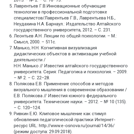
2015. – № 2. – С. 70–73.
Лаврентьев Г.В.Инновационные обучающие
технологии в профессиональной подготовке
специалистов/Лаврентьев Г.В., Лаврентьева Н.Б.,
Неудахина Н.А. Барнаул.: Издательство Алтайского
государственного университета, 2012. – С. 231.
Леонтьев А.Н. Лекции по общей психологии. – М.:
Смысл, 2000. – 511с.
Манько, Н.Н. Когнитивная визуализация
дидактических объектов в активизации учебной
деятельности /
Н.Н. Манько // Известия алтайского государственного
университета. Серия: Педагогика и психология. – 2009.
– № 2. – С. 22–28.
Полякова Е.В. Применение способов и методов
визуального мышления в современном образовании /
Е.В. Полякова // Известия южного федерального
университета. Технические науки. – 2012. – № 10 (135).
– С. 120–124.
Ривкин Е.Ю. Клиповое мышление как стимул
обновления педагогической практики Интернет-
ресурс URL: http://www.e-osnova.ru/journal/14/36/
(режим доступа: 29.09.2018).