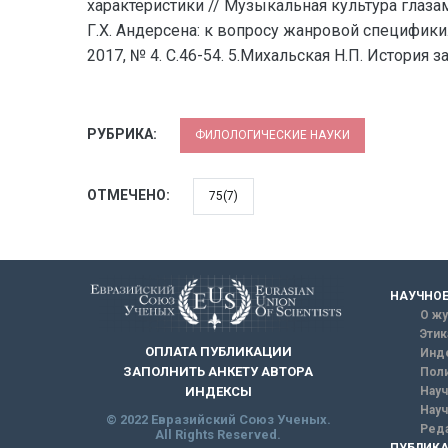
характеристики // Музыкальная культура глазами
Г.Х. Андерсена: к вопросу жанровой специфики.
2017, № 4. С.46-54. 5.Михальская Н.П. История за
РУБРИКА:
ФИЛОЛОГИЧЕСКИЕ НАУКИ
ОТМЕЧЕНО:
75(7)
НАУЧНОЕ
О жу
Этик
ОПЛАТА ПУБЛИКАЦИИ
Инд
ЗАПОЛНИТЬ АНКЕТУ АВТОРА
Поли
Науч
ИНДЕКСЫ
Науч
© 2022 Евразийский Союз Ученых.
Реда
All Rights Reserved.