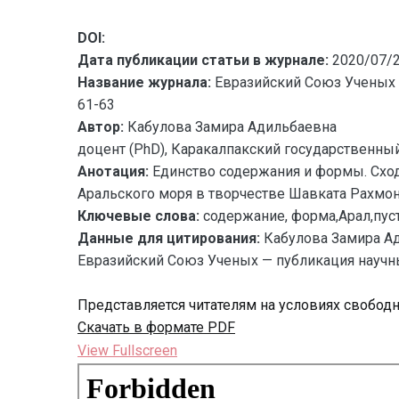
DOI:
Дата публикации статьи в журнале:
2020/07/
Название журнала:
Евразийский Союз Ученых 
61-63
Автор:
Кабулова Замира Адильбаевна
доцент (PhD), Каракалпакский государственный
Анотация:
Единство содержания и формы. Сходс
Аральского моря в творчестве Шавката Рахмон
Ключевые слова:
содержание, форма,Арал,пус
Данные для цитирования:
Кабулова Замира 
Евразийский Союз Ученых — публикация научных
Представляется читателям на условиях свобод
Скачать в формате PDF
View Fullscreen
Перейти