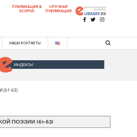
ПУБЛИКАЦИЯ В
СРОЧНАЯ
SCOPUS
ПУБЛИКАЦИЯ
 научных статей в ежемесячном научном
нале
ячном научном журнале
НАШИ КОНТАКТЫ
ИНДЕКСЫ
(61-63)
Й ПОЭЗИИ (61-63)