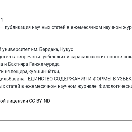
21
— публикация научных статей в ежемесячном научном жур
 университет им. Бердака, Нукус
тва в творечстве узбекских и каракалпакских поэтов пок
а и Бахтияра Генжемурада.
тыня,пещера,кувшин,чётки,
Адильбаевна . ЕДИНСТВО СОДЕРЖАНИЯ И ФОРМЫ В УЗБЕК
 статей в ежемесячном научном журнале. Филологические н
ной лицензии CC BY-ND