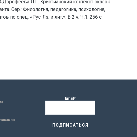
 4.Дорофеева Л.Г. Христианский контекст сказок
та. Сер.: Филология, педагогика, психология,
по спец. «Рус. Яз. и лит.». В 2 ч. Ч.1. 256 с.
Email*
ла
ликации