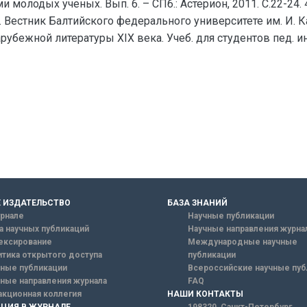
 молодых ученых. Вып. 6. – СПб.: Астерион, 2011. С.22-24.
 Вестник Балтийского федерального университете им. И. Кан
рубежной литературы XIX века. Учеб. для студентов пед. интов 
 ИЗДАТЕЛЬСТВО
БАЗА ЗНАНИЙ
рнале
Научные публикации
а научных публикаций
Научные направления журна
ексирование
Международные научные
тика открытого доступа
публикации
ные публикации
Всероссийские научные пуб
ные направления журнала
FAQ
кционная коллегия
НАШИ КОНТАКТЫ