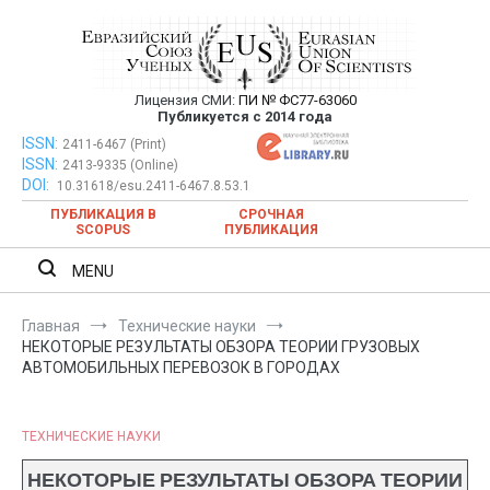
Перейти
к
содержимому
Лицензия СМИ:
ПИ № ФС77-63060
Евразийский Союз Ученых —
Публикуется с 2014 года
публикация научных статей в
ISSN:
Евразийский Союз Ученых — публикация научных статей в
2411-6467 (Print)
ISSN:
2413-9335 (Online)
ежемесячном научном журнале
ежемесячном научном журнале
DOI:
10.31618/esu.2411-6467.8.53.1
ПУБЛИКАЦИЯ В
СРОЧНАЯ
SCOPUS
ПУБЛИКАЦИЯ
MENU
Главная
Технические науки
НЕКОТОРЫЕ РЕЗУЛЬТАТЫ ОБЗОРА ТЕОРИИ ГРУЗОВЫХ
АВТОМОБИЛЬНЫХ ПЕРЕВОЗОК В ГОРОДАХ
ТЕХНИЧЕСКИЕ НАУКИ
НЕКОТОРЫЕ РЕЗУЛЬТАТЫ ОБЗОРА ТЕОРИИ