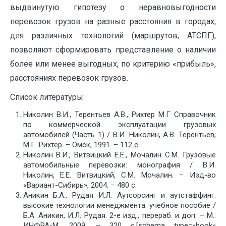
выдвинутую гипотезу о неравновыгодности
перевозок грузов на разные расстояния в городах,
для различных технологий (маршрутов, АТСПГ),
позволяют сформировать представление о наличии
более или менее выгодных, по критерию «прибыль»,
расстояниях перевозок грузов.
Список литературы:
Николин В.И., Терентьев А.В., Рихтер М.Г Справочник
по коммерческой эксплуатации грузовых
автомобилей (Часть 1) / В.И. Николин, А.В. Терентьев,
М.Г. Рихтер. – Омск, 1991. – 112 с.
Николин В.И., Витвицкий Е.Е., Мочалин С.М. Грузовые
автомобильные перевозки: монография / В.И.
Николин, Е.Е. Витвицкий, С.М. Мочалин. – Изд-во
«Вариант-Сибирь», 2004. – 480 с.
Аникин Б.А., Рудая И.Л. Аутсорсинг и аутстаффинг:
высокие технологии менеджмента: учебное пособие /
Б.А. Аникин, И.Л. Рудая. 2-е изд., перераб. и доп. – М.:
ИНФРА-М, 2009. – 320 с.[schema type=»book»