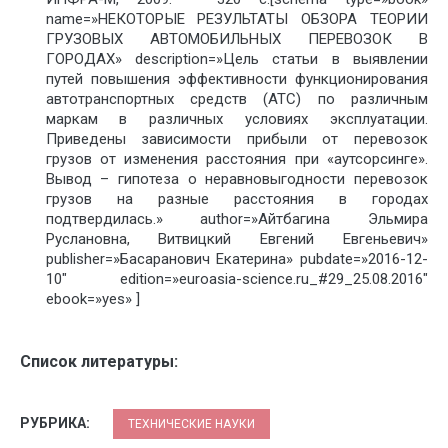
name=»НЕКОТОРЫЕ РЕЗУЛЬТАТЫ ОБЗОРА ТЕОРИИ
ГРУЗОВЫХ АВТОМОБИЛЬНЫХ ПЕРЕВОЗОК В
ГОРОДАХ» description=»Цель статьи в выявлении
путей повышения эффективности функционирования
автотранспортных средств (АТС) по различным
маркам в различных условиях эксплуатации.
Приведены зависимости прибыли от перевозок
грузов от изменения расстояния при «аутсорсинге».
Вывод – гипотеза о неравновыгодности перевозок
грузов на разные расстояния в городах
подтвердилась.» author=»Айтбагина Эльмира
Руслановна, Витвицкий Евгений Евгеньевич»
publisher=»Басаранович Екатерина» pubdate=»2016-12-
10″ edition=»euroasia-science.ru_#29_25.08.2016″
ebook=»yes» ]
Список литературы:
РУБРИКА:
ТЕХНИЧЕСКИЕ НАУКИ