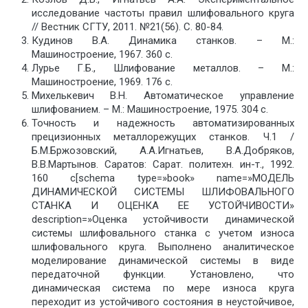
исследование частоты правил шлифовального круга
// Вестник СГТУ, 2011. №21(56). С. 80-84.
Кудинов В.А. Динамика станков. – М.:
Машиностроение, 1967. 360 с.
Лурье Г.Б., Шлифование металлов. – М.:
Машиностроение, 1969. 176 с.
Михелькевич В.Н. Автоматическое управление
шлифованием. – М.: Машиностроение, 1975. 304 с.
Точность и надежность автоматизированных
прецизионных металлорежущих станков. Ч.1 /
Б.М.Бржозовский, А.А.Игнатьев, В.А.Добряков,
В.В.Мартынов. Саратов: Сарат. политехн. ин-т., 1992.
160 с[schema type=»book» name=»МОДЕЛЬ
ДИНАМИЧЕСКОЙ СИСТЕМЫ ШЛИФОВАЛЬНОГО
СТАНКА И ОЦЕНКА ЕЕ УСТОЙЧИВОСТИ»
description=»Оценка устойчивости динамической
системы шлифовального станка с учетом износа
шлифовального круга. Выполнено аналитическое
моделирование динамической системы в виде
передаточной функции. Установлено, что
динамическая система по мере износа круга
переходит из устойчивого состояния в неустойчивое,