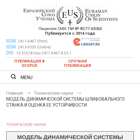
Перейти
к
содержимому
Лицензия СМИ:
ПИ № ФС77-63060
Евразийский Союз Ученых —
Публикуется с 2014 года
публикация научных статей в
ISSN:
Евразийский Союз Ученых — публикация научных статей в
2411-6467 (Print)
ISSN:
2413-9335 (Online)
ежемесячном научном журнале
ежемесячном научном журнале
DOI:
10.31618/esu.2411-6467.8.53.1
ПУБЛИКАЦИЯ В
СРОЧНАЯ
SCOPUS
ПУБЛИКАЦИЯ
MENU
Главная
Технические науки
МОДЕЛЬ ДИНАМИЧЕСКОЙ СИСТЕМЫ ШЛИФОВАЛЬНОГО
СТАНКА И ОЦЕНКА ЕЕ УСТОЙЧИВОСТИ
ТЕХНИЧЕСКИЕ НАУКИ
МОДЕЛЬ ДИНАМИЧЕСКОЙ СИСТЕМЫ