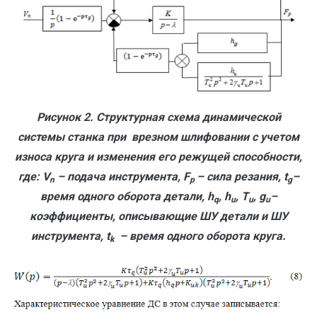
Рисунок 2. Структурная схема динамической
системы станка при врезном шлифовании с учетом
износа круга и изменения его режущей способности,
где: V
– подача инструмента, F
– сила резания,
t
–
n
p
g
время одного оборота детали, h
, h
, T
,
g
–
q
u
u
u
коэффициенты, описывающие ШУ детали и ШУ
инструмента,
t
– время одного оборота круга.
k