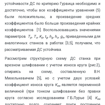
устойчивости ДС по критерию Гурвица необходимо и
достаточно, чтобы все коэффициенты уравнения (5)
были положительны, а произведение средних
коэффициентов было больше произведения крайних
коэффициентов [1]. Воспользовавшись значениями
параметров
T
,
T
,
K
,
t
,
h
,
h
,
g
, приведенными для
p
u
p
g
g
u
n
аналогичных станков в работах [3,5], получаем, что
рассматриваемая ДС устойчива.
Рассмотрим структурную схему ДС станка при
врезном шлифовании с учетом износа круга (рис.2),
опираясь на схему, составленную В.Н.
Михелькевичем [5], но с учетом двух условий:
коэффициент износа круга
К
является переменной
ик
величиной (при тонком шлифовании без правки
круга согласно исследованиям Г.Б.Лурье [4]
К
ик
достаточно долго сохраняет почти постоянное