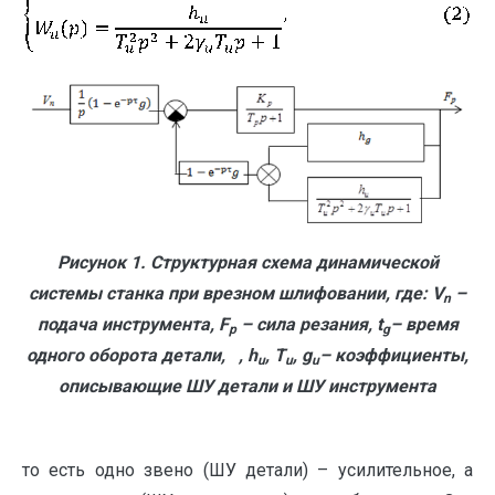
Рисунок 1. Структурная схема динамической
системы станка при врезном шлифовании, где:
V
–
n
подача инструмента, F
– сила резания,
t
– время
p
g
одного оборота детали,
,
h
,
T
,
g
– коэффициенты,
u
u
u
описывающие ШУ детали и ШУ инструмента
то есть одно звено (ШУ детали) – усилительное, а