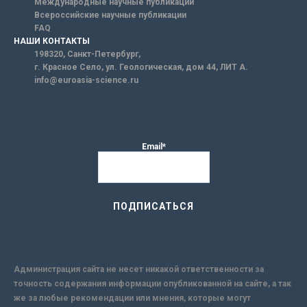
Международные научные публикации
Всероссийские научные публикации
FAQ
НАШИ КОНТАКТЫ
198320, Санкт-Петербург,
г. Красное Село, ул. Геологическая, дом 44, ЛИТ А.
info@euroasia-science.ru
Email*
Администрация сайта не несет никакой ответственности за
точность содержания информации опубликованной на сайте, а так
же за любые рекомендации или мнения, которые могут