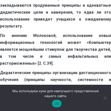
закладываются продуманные принципы и адекватные
дидактические цели и намерения, то едва ли это
использование приведет учащихся к ожидаемому
результату.
По мнению Молоковой, использование новых
информационных технологий может «Компьютер
является мощнейшим стимулом для творчества детей,
в том числе и самых инфальтильных или
расторможенных» [2. С.39].
Дидактические принципы организации дистанционного
обучения (принципы научности, системности и
систематичности, активности, принципы развивающего
Мы используем куки для наилучшего представления
обучения, наглядности, дифференциации и
нашего сайта.
индивидуализации обучения и пр.) те же что и в
Ok
школьном обучении, но отлична их реализация,