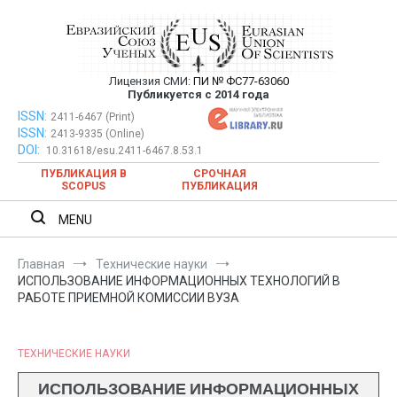
Перейти
к
содержимому
Лицензия СМИ:
ПИ № ФС77-63060
Евразийский Союз Ученых —
Публикуется с 2014 года
публикация научных статей в
ISSN:
Евразийский Союз Ученых — публикация научных статей в
2411-6467 (Print)
ISSN:
2413-9335 (Online)
ежемесячном научном журнале
ежемесячном научном журнале
DOI:
10.31618/esu.2411-6467.8.53.1
ПУБЛИКАЦИЯ В
СРОЧНАЯ
SCOPUS
ПУБЛИКАЦИЯ
MENU
Главная
Технические науки
ИСПОЛЬЗОВАНИЕ ИНФОРМАЦИОННЫХ ТЕХНОЛОГИЙ В
РАБОТЕ ПРИЕМНОЙ КОМИССИИ ВУЗА
ТЕХНИЧЕСКИЕ НАУКИ
ИСПОЛЬЗОВАНИЕ ИНФОРМАЦИОННЫХ