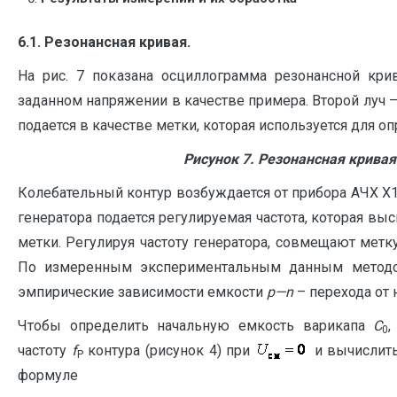
6.1.
Резонансная кривая.
На рис. 7 показана осциллограмма резонансной кр
заданном напряжении в качестве примера. Второй луч – 
подается в качестве метки, которая используется для о
Рисунок 7. Резонансная крива
Колебательный контур возбуждается от прибора АЧХ Х1
генератора подается регулируемая частота, которая вы
метки. Регулируя частоту генератора, совмещают мет
По измеренным экспериментальным данным метод
эмпирические зависимости емкости
p
—
n
– перехода от
Чтобы определить начальную емкость варикапа
С
,
0
частоту
f
контура (рисунок 4) при
и вычислить
P
формуле