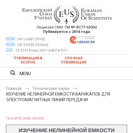
Перейти
к
содержимому
Лицензия СМИ:
ПИ № ФС77-63060
Евразийский Союз Ученых —
Публикуется с 2014 года
публикация научных статей в
ISSN:
Евразийский Союз Ученых — публикация научных статей в
2411-6467 (Print)
ISSN:
2413-9335 (Online)
ежемесячном научном журнале
ежемесячном научном журнале
DOI:
10.31618/esu.2411-6467.8.53.1
ПУБЛИКАЦИЯ В
СРОЧНАЯ
SCOPUS
ПУБЛИКАЦИЯ
MENU
Главная
Технические науки
ИЗУЧЕНИЕ НЕЛИНЕЙНОЙ ЕМКОСТИ ВАРИКАПОВ ДЛЯ
ЭЛЕКТРОМАГНИТНЫХ ЛИНИЙ ПЕРЕДАЧИ
ТЕХНИЧЕСКИЕ НАУКИ
ИЗУЧЕНИЕ НЕЛИНЕЙНОЙ ЕМКОСТИ