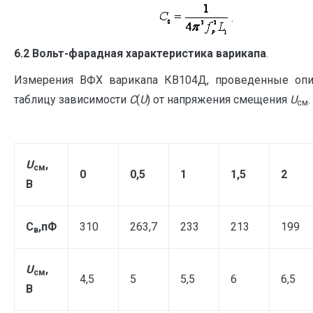
. 
6.2 Вольт-фарадная характеристика варикапа
.
Измерения ВФХ варикапа КВ104Д, проведенные оп
таблицу зависимости
С
(
U
) от напряжения смещения
U
.
см
U
,
см
0
0,5
1
1,5
2
В
С
,пФ
310
263,7
233
213
199
в
U
,
см
4,5
5
5,5
6
6,5
В