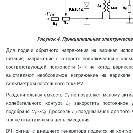
Рисунок 4. Принципиальная электрическ
Для подачи обратного напряжения на варикап испо
питания, напряжение с которого подключается к клем
соответствующей полярности («+» на катод варика
выставляют необходимое напряжение на варикапе.
вольтметром постоянного тока PV.
Разделительная емкость
С
не позволяет малому акти
1
колебательного контура
L
закоротить постоянное 
1
подобрано
С
>>
С
. Дроссель
L
предназначен для того
1
B
2
ток не ответвлялся в цепь смещения.
ВЧ- сигнал с внешнего генератора подается на конту