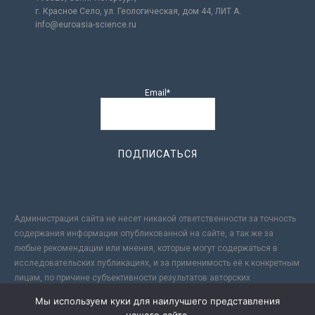
г. Красное Село, ул. Геологическая, дом 44, ЛИТ А.
info@euroasia-science.ru
Email*
Администрация сайта не несет никакой ответственности за точность
содержания информации опубликованной на сайте, а так же за
любые рекомендации или мнения, которые могут содержаться в
исследовательских публикациях, и за применимость её к конкретным
лицам, по причине субъективности результатов авторских
исследований. Кроме того, поскольку интернет не обеспечивает в
Мы используем куки для наилучшего представления
полной мере надежной защиты информации, Сайт не несет