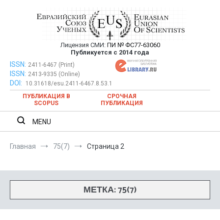
Перейти
к
содержимому
Лицензия СМИ:
ПИ № ФС77-63060
Евразийский Союз Ученых —
Публикуется с 2014 года
публикация научных статей в
ISSN:
Евразийский Союз Ученых — публикация научных статей в
2411-6467 (Print)
ISSN:
2413-9335 (Online)
ежемесячном научном журнале
ежемесячном научном журнале
DOI:
10.31618/esu.2411-6467.8.53.1
ПУБЛИКАЦИЯ В
СРОЧНАЯ
SCOPUS
ПУБЛИКАЦИЯ
MENU
Главная
75(7)
Страница 2
МЕТКА:
75(7)