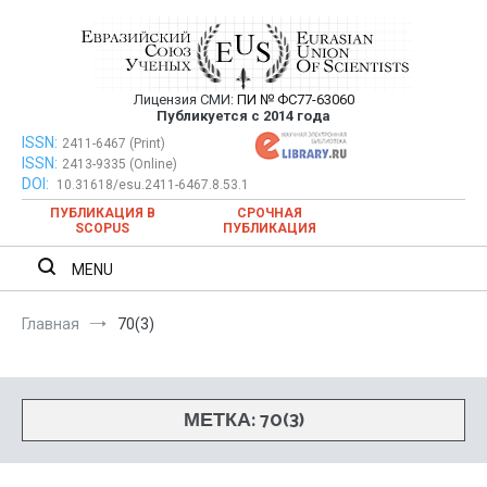
Перейти
к
содержимому
Лицензия СМИ:
ПИ № ФС77-63060
Евразийский Союз Ученых —
Публикуется с 2014 года
публикация научных статей в
ISSN:
Евразийский Союз Ученых — публикация научных статей в
2411-6467 (Print)
ISSN:
2413-9335 (Online)
ежемесячном научном журнале
ежемесячном научном журнале
DOI:
10.31618/esu.2411-6467.8.53.1
ПУБЛИКАЦИЯ В
СРОЧНАЯ
SCOPUS
ПУБЛИКАЦИЯ
MENU
Главная
70(3)
МЕТКА:
70(3)