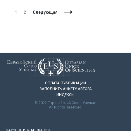
Навигация
Страница
Страница
1
2
Следующая
по
записям
ОПЛАТА ПУБЛИКАЦИИ
ЗАПОЛНИТЬ АНКЕТУ АВТОРА
ИНДЕКСЫ
© 2022 Евразийский Союз Ученых.
All Rights Reserved.
НАУЧНОЕ ИЗДАТЕЛЬСТВО