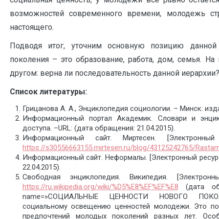
возможностей современного времени, молодежь ст
настоящего.
Подводя итог, уточним основную позицию данной 
поколения – это образование, работа, дом, семья. На
другом: верна ли последовательность данной иерархии? 
Список литературы:
Грицанова А. А., Энциклопедия социологии. – Минск: изд
Информационный портал Академик. Словари и энцик
доступа. –URL: (дата обращения: 21.04.2015).
Информационный сайт. Миртесен. [Электронны
https://s30556663155.mirtesen.ru/blog/43125242765/Rastam
Информационный сайт. Неформалы. [Электронный ресурс
22.04.2015).
Свободная энциклопедия. Википедия. [Электрон
https://ru.wikipedia.org/wiki/%D5%E8%EF%EF%E8
(дата обр
name=»СОЦИАЛЬНЫЕ ЦЕННОСТИ НОВОГО ПОКОЛЕНИ
социальному освещению ценностей молодежи. Это п
предпочтений молодых поколений разных лет. Осо