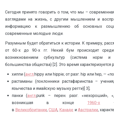
Сегодня принято говорить о том, что мы – современн
взглядами на жизнь, с другим мышлением и воспри
информацию к размышлению об основных социа
современные молодые люди.
Разумным будет обратиться к истории. К примеру, рас
от 60-х до 90-х гг. Некий бум происходит сред
возникновением субкультур (система норм и 
большинства общества) [2]. Это время характеризуется
хиппи (
англ.
hippy или hippie; от разг. hip или hep, — 
растаманы (поклонники растафаринства – учени
язычества и ямайскую музыку регги)[ 3];
панки (
англ.
punk – перен. разг. «нехороший»,
возникшая в конце
1960-х
—
в
Великобритании
,
США
,
Канаде
и
Австралии
, харак