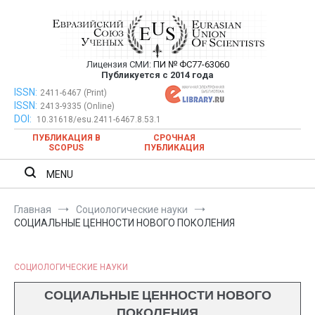
Перейти
к
содержимому
Лицензия СМИ:
ПИ № ФС77-63060
Евразийский Союз Ученых —
Публикуется с 2014 года
публикация научных статей в
ISSN:
Евразийский Союз Ученых — публикация научных статей в
2411-6467 (Print)
ISSN:
2413-9335 (Online)
ежемесячном научном журнале
ежемесячном научном журнале
DOI:
10.31618/esu.2411-6467.8.53.1
ПУБЛИКАЦИЯ В
СРОЧНАЯ
SCOPUS
ПУБЛИКАЦИЯ
MENU
Главная
Социологические науки
СОЦИАЛЬНЫЕ ЦЕННОСТИ НОВОГО ПОКОЛЕНИЯ
СОЦИОЛОГИЧЕСКИЕ НАУКИ
СОЦИАЛЬНЫЕ ЦЕННОСТИ НОВОГО
ПОКОЛЕНИЯ