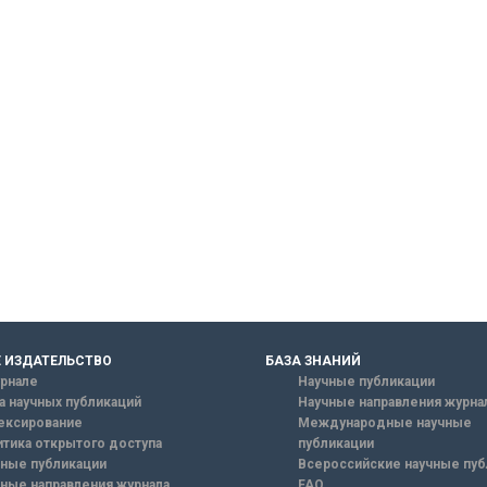
 ИЗДАТЕЛЬСТВО
БАЗА ЗНАНИЙ
рнале
Научные публикации
а научных публикаций
Научные направления журна
ексирование
Международные научные
тика открытого доступа
публикации
ные публикации
Всероссийские научные пуб
ные направления журнала
FAQ