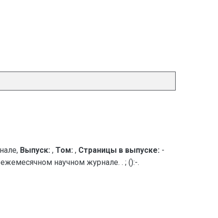
нале,
Выпуск:
,
Том:
,
Страницы в выпуске:
-
ежемесячном научном журнале. . ; ():-.