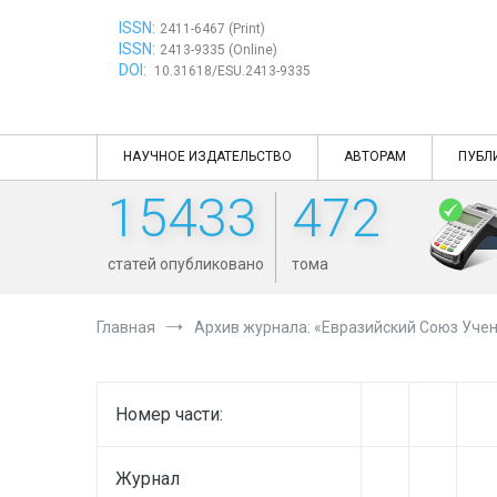
Перейти
ISSN:
к
2411-6467 (Print)
ISSN:
содержимому
2413-9335 (Online)
DOI:
10.31618/ESU.2413-9335
НАУЧНОЕ ИЗДАТЕЛЬСТВО
АВТОРАМ
ПУБЛ
15433
472
статей опубликовано
тома
Главная
Архив журнала: «Евразийский Союз Учен
Номер части:
Журнал