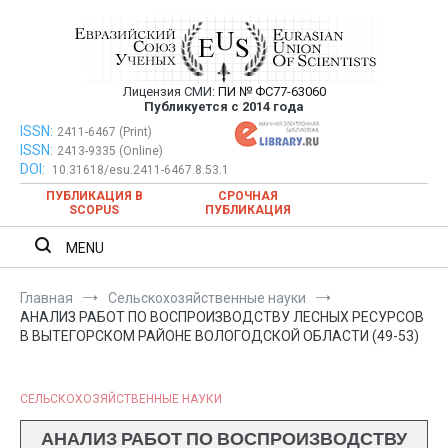
Перейти
к
содержимому
Лицензия СМИ:
ПИ № ФС77-63060
Евразийский Союз Ученых —
Публикуется с 2014 года
публикация научных статей в
ISSN:
Евразийский Союз Ученых — публикация научных статей в
2411-6467 (Print)
ISSN:
2413-9335 (Online)
ежемесячном научном журнале
ежемесячном научном журнале
DOI:
10.31618/esu.2411-6467.8.53.1
ПУБЛИКАЦИЯ В
СРОЧНАЯ
SCOPUS
ПУБЛИКАЦИЯ
MENU
Главная
Сельскохозяйственные науки
АНАЛИЗ РАБОТ ПО ВОСПРОИЗВОДСТВУ ЛЕСНЫХ РЕСУРСОВ
В ВЫТЕГОРСКОМ РАЙОНЕ ВОЛОГОДСКОЙ ОБЛАСТИ (49-53)
СЕЛЬСКОХОЗЯЙСТВЕННЫЕ НАУКИ
АНАЛИЗ РАБОТ ПО ВОСПРОИЗВОДСТВУ