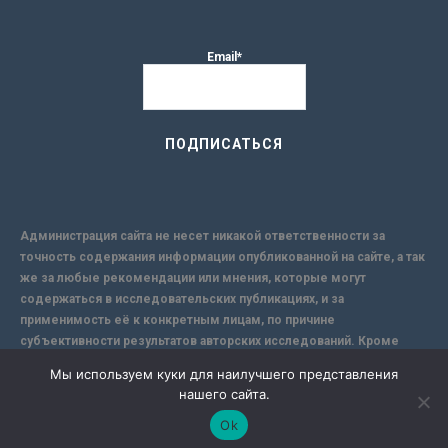
Email*
Администрация сайта не несет никакой ответственности за
точность содержания информации опубликованной на сайте, а так
же за любые рекомендации или мнения, которые могут
содержаться в исследовательских публикациях, и за
применимость её к конкретным лицам, по причине
субъективности результатов авторских исследований. Кроме
того, поскольку интернет не обеспечивает в полной мере
Мы используем куки для наилучшего представления
надежной защиты информации, Сайт не несет ответственности за
нашего сайта.
информацию, присылаемую через интернет.
Ok
-->