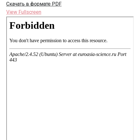
Скачать в формате PDF
View Fullscreen
Перейти
к
содержимому
PDF