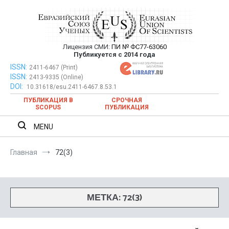
Перейти
к
содержимому
Лицензия СМИ:
ПИ № ФС77-63060
Евразийский Союз Ученых —
Публикуется с 2014 года
публикация научных статей в
ISSN:
Евразийский Союз Ученых — публикация научных статей в
2411-6467 (Print)
ISSN:
2413-9335 (Online)
ежемесячном научном журнале
ежемесячном научном журнале
DOI:
10.31618/esu.2411-6467.8.53.1
ПУБЛИКАЦИЯ В
СРОЧНАЯ
SCOPUS
ПУБЛИКАЦИЯ
MENU
Главная
72(3)
МЕТКА:
72(3)