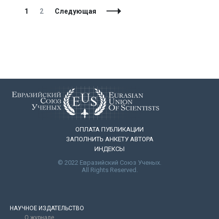
Навигация
Страница
Страница
1
2
Следующая
по
записям
ОПЛАТА ПУБЛИКАЦИИ
ЗАПОЛНИТЬ АНКЕТУ АВТОРА
ИНДЕКСЫ
© 2022 Евразийский Союз Ученых.
All Rights Reserved.
НАУЧНОЕ ИЗДАТЕЛЬСТВО
О журнале