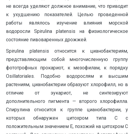
не всегда уделяют должное внимание, что приводит
к ухудшению показателей. Целью проведенной
работы являлось изучение влияния морской
водоросли Spirulina platensis на физиологическое
состояние пивоваренных дрожжей.
S
pirulina platensis относится к цианобактериям,
представляющим собой многочисленную группу
фототрофных прокариот, к мезофилам, к порядку
Osillatoriales. Подобно водорослям и высшим
растениям, цианобактерии образуют хлорофилл, но в
отличие от эукариот, не синтезируют
дополнительного пигмента — второго хлорофилла.
Спирулина относится к группе цианобактерии, у
которых обнаружен цитохром типа С с
положительным значением Е, похожий на цитохром С