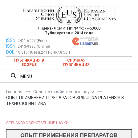
Перейти
к
содержимому
Лицензия СМИ:
ПИ № ФС77-63060
Евразийский Союз Ученых —
Публикуется с 2014 года
публикация научных статей в
ISSN:
Евразийский Союз Ученых — публикация научных статей в
2411-6467 (Print)
ISSN:
2413-9335 (Online)
ежемесячном научном журнале
ежемесячном научном журнале
DOI:
10.31618/esu.2411-6467.8.53.1
ПУБЛИКАЦИЯ В
СРОЧНАЯ
SCOPUS
ПУБЛИКАЦИЯ
MENU
Главная
Сельскохозяйственные науки
ОПЫТ ПРИМЕНЕНИЯ ПРЕПАРАТОВ SPIRULINA PLATENSIS В
ТЕХНОЛОГИИ ПИВА
СЕЛЬСКОХОЗЯЙСТВЕННЫЕ НАУКИ
ОПЫТ ПРИМЕНЕНИЯ ПРЕПАРАТОВ