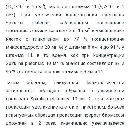
6
3
6
(10,1•10
в 1 см
), так и для штамма 11 (9,7•10
в 1
3
см
). При увеличении концентрации препарата
Spirulina platensis наблюдается постепенное
3
снижение количества клеток в 1 см
и уменьшение
клеток с гликогеном до 77 % (концентрация
микроводоросли 20 мг %) у штамма 8 ам и до 91 % у
штамма 11, в то время, как при концентрации
Spirulina platensis 10 мг % значения составляют 92 и
96 % соответственно для штаммов 8 ам и 11.
Таким образом, наилучшей физиологической
активностью обладают образцы с дозировкой
препарата Spirulina platensis 10 мг %, при котором
происходит увеличение клеток с гликогеном. Во всех
испытуемых образцах происходит прирост биомассы
дрожжей в 2 раза, значительно увеличивается