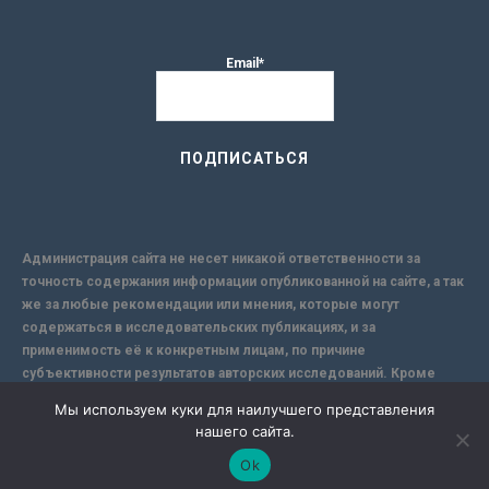
Email*
Администрация сайта не несет никакой ответственности за
точность содержания информации опубликованной на сайте, а так
же за любые рекомендации или мнения, которые могут
содержаться в исследовательских публикациях, и за
применимость её к конкретным лицам, по причине
субъективности результатов авторских исследований. Кроме
того, поскольку интернет не обеспечивает в полной мере
Мы используем куки для наилучшего представления
надежной защиты информации, Сайт не несет ответственности за
нашего сайта.
информацию, присылаемую через интернет.
Ok
-->