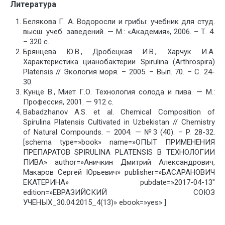
Литература
Белякова Г. А. Водоросли и грибы: учебник для студ.
высш. учеб. заведений. — М.: «Академия», 2006. – Т. 4.
– 320 с.
Брянцева Ю.В., Дробецкая И.В., Харчук И.А.
Характеристика цианобактерии Spirulina (Arthrospira)
Platensis // Экология моря. – 2005. – Вып. 70. – С. 24-
30.
Кунце В., Миет Г.О. Технология солода и пива. — М.:
Профессия, 2001. — 912 с.
Babadzhanov A.S. et al. Chemical Composition of
Spirulina Platensis Cultivated in Uzbekistan // Chemistry
of Natural Compounds. – 2004. — №3 (40). – P. 28-32.
[schema type=»book» name=»ОПЫТ ПРИМЕНЕНИЯ
ПРЕПАРАТОВ SPIRULINA PLATENSIS В ТЕХНОЛОГИИ
ПИВА» author=»Аничкин Дмитрий Александрович,
Макаров Сергей Юрьевич» publisher=»БАСАРАНОВИЧ
ЕКАТЕРИНА» pubdate=»2017-04-13″
edition=»ЕВРАЗИЙСКИЙ СОЮЗ
УЧЕНЫХ_30.04.2015_4(13)» ebook=»yes» ]