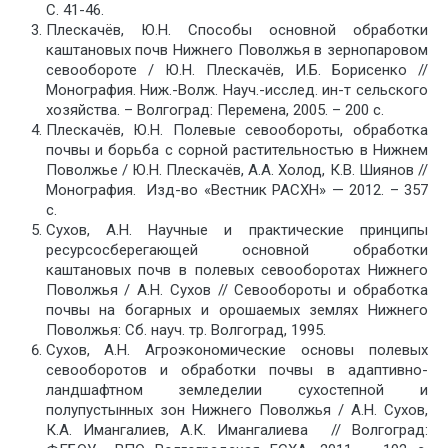
С. 41-46.
Плескачёв, Ю.Н. Способы основной обработки
каштановых почв Нижнего Поволжья в зернопаровом
севообороте / Ю.Н. Плескачёв, И.Б. Борисенко //
Монография. Ниж.-Волж. Науч.-исслед. ин-т сельского
хозяйства. – Волгоград: Перемена, 2005. – 200 с.
Плескачёв, Ю.Н. Полевые севообороты, обработка
почвы и борьба с сорной растительностью в Нижнем
Поволжье / Ю.Н. Плескачёв, А.А. Холод, К.В. Шиянов //
Монография. Изд-во «Вестник РАСХН» — 2012. – 357
с.
Сухов, А.Н. Научные и практические принципы
ресурсосберегающей основной обработки
каштановых почв в полевых севооборотах Нижнего
Поволжья / А.Н. Сухов // Севообороты и обработка
почвы на богарных и орошаемых землях Нижнего
Поволжья: Сб. науч. тр. Волгоград, 1995.
Сухов, А.Н. Агроэкономические основы полевых
севооборотов и обработки почвы в адаптивно-
ландшафтном земледелии сухостепной и
полупустынных зон Нижнего Поволжья / А.Н. Сухов,
К.А. Имангалиев, А.К. Имангалиева // Волгоград: