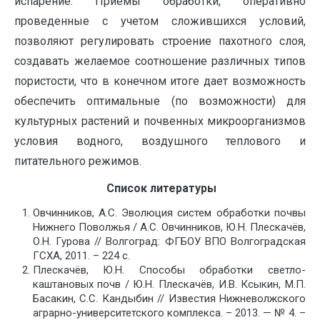
испарение. Приемы обработки, опера­тивно
проведенные с учетом сложившихся условий,
позволяют регулировать строение пахотного слоя,
созда­вать желаемое соотношение различных типов
пористо­сти, что в конечном итоге дает возможность
обеспечить оптимальные (по возможности) для
культурных растений и почвенных микроорганизмов
условия водного, воздушного теплового и
питательного режимов.
Список литературы
Овчинников, А.С. Эволюция систем обработки почвы
Нижнего Поволжья / А.С. Овчинников, Ю.Н. Плескачёв,
О.Н. Гурова // Волгоград: ФГБОУ ВПО Волгоградская
ГСХА, 2011. – 224 с.
Плескачёв, Ю.Н. Способы обработки светло-
каштановых почв / Ю.Н. Плескачёв, И.В. Ксыкин, М.П.
Басакин, С.С. Кандыбин // Известия Нижневолжского
аграрно-университетского комплекса. – 2013. — № 4. –