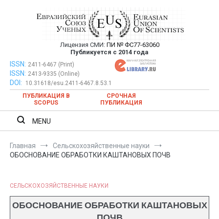
Перейти
к
содержимому
Лицензия СМИ:
ПИ № ФС77-63060
Евразийский Союз Ученых —
Публикуется с 2014 года
публикация научных статей в
ISSN:
Евразийский Союз Ученых — публикация научных статей в
2411-6467 (Print)
ISSN:
2413-9335 (Online)
ежемесячном научном журнале
ежемесячном научном журнале
DOI:
10.31618/esu.2411-6467.8.53.1
ПУБЛИКАЦИЯ В
СРОЧНАЯ
SCOPUS
ПУБЛИКАЦИЯ
MENU
Главная
Сельскохозяйственные науки
ОБОСНОВАНИЕ ОБРАБОТКИ КАШТАНОВЫХ ПОЧВ
СЕЛЬСКОХОЗЯЙСТВЕННЫЕ НАУКИ
ОБОСНОВАНИЕ ОБРАБОТКИ КАШТАНОВЫХ
ПОЧВ