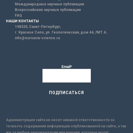
Международные научные публикации
Всероссийские научные публикации
FAQ
НАШИ КОНТАКТЫ
198320, Санкт-Петербург,
г. Красное Село, ул. Геологическая, дом 44, ЛИТ А.
info@euroasia-science.ru
Email*
Администрация сайта не несет никакой ответственности за
точность содержания информации опубликованной на сайте, а так
же за любые рекомендации или мнения, которые могут