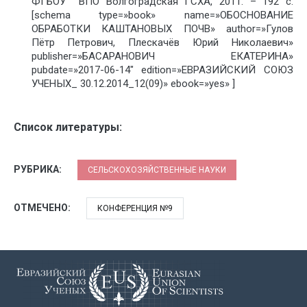
ФГБОУ ВПО Волгоградская ГСХА, 2011. – 192 с.
[schema type=»book» name=»ОБОСНОВАНИЕ
ОБРАБОТКИ КАШТАНОВЫХ ПОЧВ» author=»Гулов
Пётр Петрович, Плескачёв Юрий Николаевич»
publisher=»БАСАРАНОВИЧ ЕКАТЕРИНА»
pubdate=»2017-06-14″ edition=»ЕВРАЗИЙСКИЙ СОЮЗ
УЧЕНЫХ_ 30.12.2014_12(09)» ebook=»yes» ]
Список литературы:
РУБРИКА:
СЕЛЬСКОХОЗЯЙСТВЕННЫЕ НАУКИ
ОТМЕЧЕНО:
КОНФЕРЕНЦИЯ №9