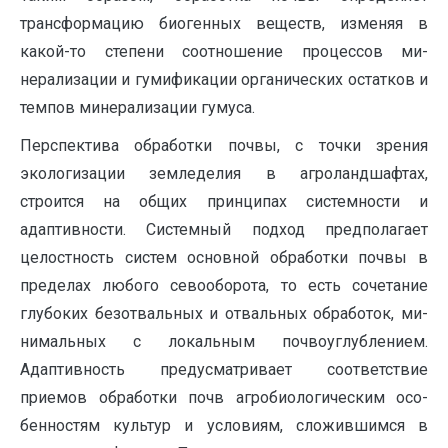
трансформацию био­генных веществ, изменяя в
какой-то степени соотношение процессов ми­
нерализации и гумификации органических остатков и
темпов минера­лизации гумуса.
Перспектива обработки почвы, с точки зрения
экологизации зем­леделия в агроландшафтах,
строится на общих принципах системно­сти и
адаптивности. Системный подход предполагает
целостность си­стем основной обработки почвы в
пределах любого севооборота, то есть сочетание
глубоких безотвальных и отвальных обработок, ми­
нимальных с локальным почвоуглублением.
Адаптивность предусмат­ривает соответствие
приемов обработки почв агробиологическим осо­
бенностям культур и условиям, сложившимся в