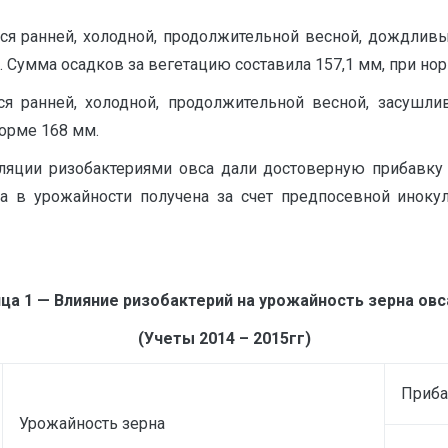
лся ранней, холодной, продолжительной весной, дождлив
. Сумма осадков за вегетацию составила 157,1 мм, при но
тся ранней, холодной, продолжительной весной, засушл
норме 168 мм.
ляции ризобактериями овса дали достоверную прибавку п
ка в урожайности получена за счет предпосевной инокул
ца 1 — Влияние ризобактерий на урожайность зерна овса
(Учеты 2014 – 2015гг)
Приба
Урожайность зерна