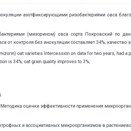
инокуляции азотфиксирующими ризобактериями овса благо
бактериями (мизорином) овса сорта Покровский по да
са от контроля без инокуляции составляет 34%; качество з
mizorin) oat varieties Intercession on data for two years, had a 
tion is 34%; oat grain quality improves to 3%;
.
.А. Методика оценки эффективности применения микроорга
трофных и ассоциативных микроорганизмов в растениеводст