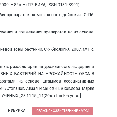
0. – 82с. – (ТР. ВИУА, ISSN 0131-3991).
иопрепаратов комплексного действия. С-Пб:
чения и применения препаратов на их основе.
вой зоны растений. С-х биология, 2007, №1, с.
ивных ризобактерий на урожайность люцерны в
ЦИАТИВНЫХ БАКТЕРИЙ НА УРОЖАЙНОСТЬ ОВСА В
паратами на основе штаммов ассоциативных
or=»Степанов Айаал Иванович, Яковлева Мария
УЧЕНЫХ_28.11.15_11(20)» ebook=»yes» ]
РУБРИКА:
СЕЛЬСКОХОЗЯЙСТВЕННЫЕ НАУКИ