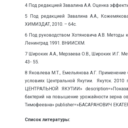
4 Под редакцией Завалина А.А. Оценка эффекти
5 Под редакцией Завалина А.А., Кожемяков
ХИМИЗДАТ, 2010. – 64с.
6 Под руководством Хотяновича А.В. Методы 
Ленинград 1991. ВНИИСХМ.
7 Широких А.А., Мерзаева О.В., Широких И.Г. 
43- 55.
8 Яковлева М.Т., Емельянова А.Г. Применени
условиях Центральной Якутии. Якутск. 20
ЦЕНТРАЛЬНОЙ ЯКУТИИ» description=»Показа
бактерий на повышение урожайности зерна ов
Тимофеевна» publisher=»БАСАРАНОВИЧ ЕКАТЕР
Список литературы: