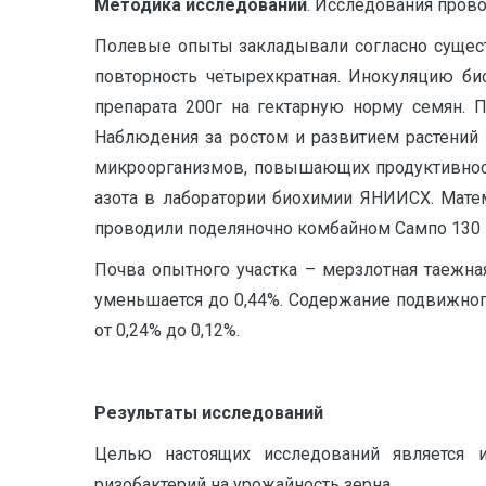
Методика исследований
. Исследования прово
Полевые опыты закладывали согласно сущест
повторность четырехкратная. Инокуляцию би
препарата 200г на гектарную норму семян. 
Наблюдения за ростом и развитием растений
микроорганизмов, повышающих продуктивност
азота в лаборатории биохимии ЯНИИСХ. Матем
проводили поделяночно комбайном Сампо 130 
Почва опытного участка – мерзлотная таежная
уменьшается до 0,44%. Содержание подвижного
от 0,24% до 0,12%.
Результаты исследований
Целью настоящих исследований является 
ризобактерий на урожайность зерна.