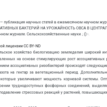
— публикация научных статей в ежемесячном научном жур
АТИВНЫХ БАКТЕРИЙ НА УРОЖАЙНОСТЬ ОВСА В ЦЕНТРАЛЬН
ом журнале. Сельскохозяйственные науки. ; ():-.
ной лицензии CC BY-ND
льское хозяйство биологизацию земледелия широкий инт
вленных на основе стимулирующих рост ассоциативных 
янием ассоциативных ризобактерий происходят следующи
 азота на гектар за вегетационный период. Дополнитель
, которые увеличивают мощность корневой системы. О
орении труднодоступных фосфорных соединений, выделя
 подавление стрессовых реакций у растений, повышающи