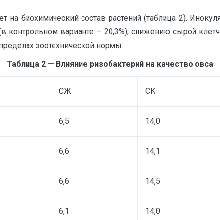
т на биохимический состав растений (таблица 2). Инок
(в контрольном варианте – 20,3%), снижению сырой клетча
пределах зоотехнической нормы.
Таблица 2 — Влияние ризобактерий на качество овса
СЖ
СК
6,5
14,0
6,6
14,1
6,6
14,5
6,1
14,0