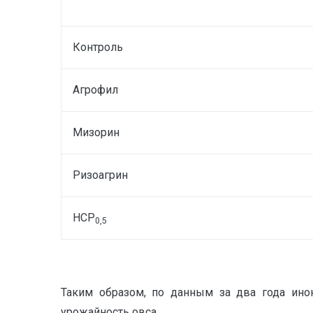
Контроль
Агрофил
Мизорин
Ризоагрин
НСР
0,5
Таким образом, по данным за два года ино
урожайность овса