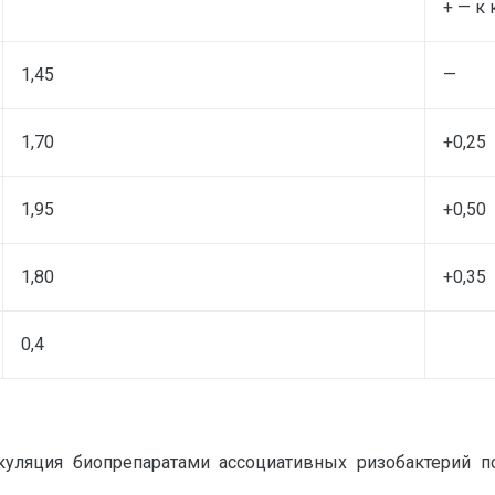
+ — к
1,45
—
1,70
+0,25
1,95
+0,50
1,80
+0,35
0,4
куляция биопрепаратами ассоциативных ризобактерий п