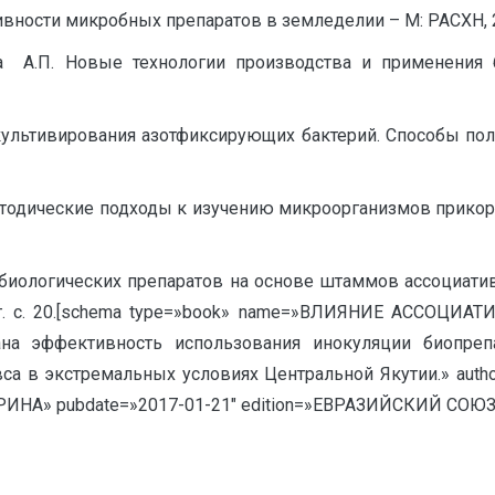
вности микробных препаратов в земледелии – М: РАСХН, 200
а А.П. Новые технологии производства и применения б
культивирования азотфиксирующих бактерий. Способы полу
Методические подходы к изучению микроорганизмов прикорне
е биологических препаратов на основе штаммов ассоциат
10 г. с. 20.[schema type=»book» name=»ВЛИЯНИЕ АССО
на эффективность использования инокуляции биопре
са в экстремальных условиях Центральной Якутии.» auth
ИНА» pubdate=»2017-01-21″ edition=»ЕВРАЗИЙСКИЙ СОЮЗ 