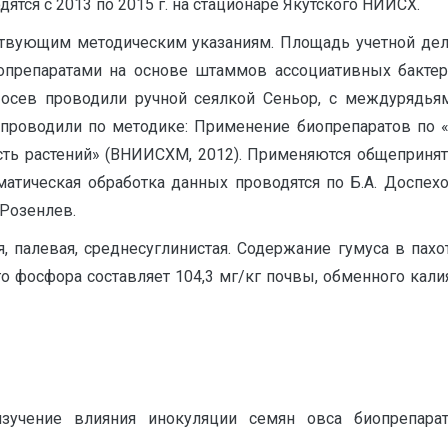
дятся с 2013 по 2015 г. на стационаре Якутского НИИСХ.
вующим методическим указаниям. Площадь учетной делян
опрепаратами на основе штаммов ассоциативных бакте
Посев проводили ручной сеялкой Сеньор, с междурядьям
 проводили по методике: Применение биопрепаратов по
ь растений» (ВНИИСХМ, 2012). Применяются общепринят
атическая обработка данных проводятся по Б.А. Доспехо
Розенлев.
, палевая, среднесуглинистая. Содержание гумуса в пахо
 фосфора составляет 104,3 мг/кг почвы, обменного кали
изучение влияния инокуляции семян овса биопрепар