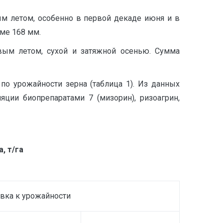
ым летом, особенно в первой декаде июня и в
рме 168 мм.
ивым летом, сухой и затяжной осенью. Сумма
о урожайности зерна (таблица 1). Из данных
яции биопрепаратами 7 (мизорин), ризоагрин,
, т/га
вка к урожайности