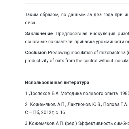
Таким образом, по данным за два года при 
овса.
Заключение
Предпосевная инокуляция ризо
основные показатели: прибавка урожайности ов
C
oclusion
Presowing inoculation of rhizobacteria (
productivity of oats from the control without inocula
Использованная литература
1 Доспехов Б.А. Методика полевого опыта. 1985
2 Кожемяков А.П., Лактионов Ю.В., Попова Т
С – Пб, 2012г, с. 16
3 Кожемяков А.П. (ред.) Эффективность симбио